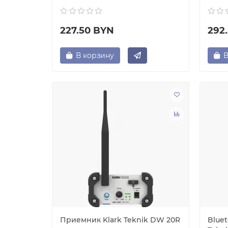
227.50 BYN
292
В корзину
В
Приемник Klark Teknik DW 20R
Blue