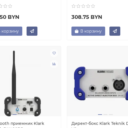
.50 BYN
308.75 BYN
 корзину
В корзину
tooth приемник Klark
Директ-бокс Klark Teknik 