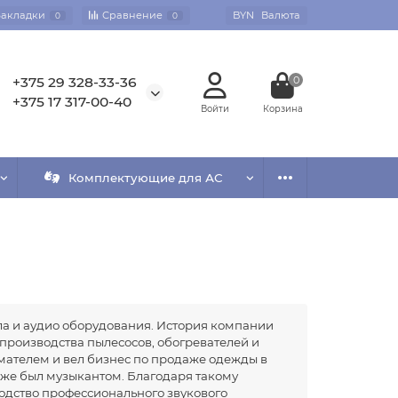
Закладки
Сравнение
BYN
Валюта
0
0
+375 29 328-33-36
0
+375 17 317-00-40
Комплектующие для АС
а и аудио оборудования. История компании
я производства пылесосов, обогревателей и
мателем и вел бизнес по продаже одежды в
кже был музыкантом. Благодаря такому
одство профессионального звукового