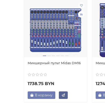
Микшерный пульт Midas DM16
Микш
1738.75 BYN
127
В корзину
В