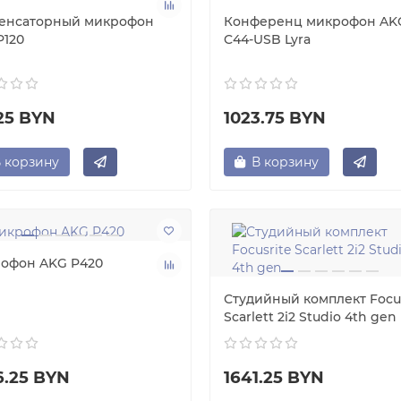
енсаторный микрофон
Конференц микрофон AK
P120
C44-USB Lyra
.25 BYN
1023.75 BYN
 корзину
В корзину
офон AKG P420
Студийный комплект Focus
Scarlett 2i2 Studio 4th gen
6.25 BYN
1641.25 BYN