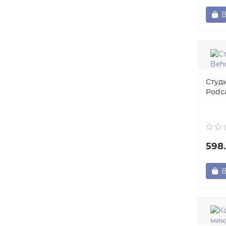
В
Студ
Podc
598
В