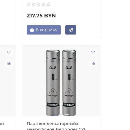
217.75 BYN
В корзину
он
Пара конденсаторныйх
микрофонов Behringer C-2