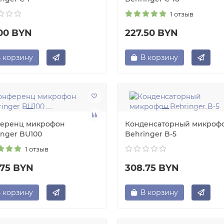
1 отзыв
.00 BYN
227.50 BYN
 корзину
В корзину
еренц микрофон
Конденсаторный микроф
inger BU100
Behringer B-5
Конденсаторный
Конденсаторны
микрофон Behringer
микрофон AKG 
1 отзыв
C-1U
Шикарный мик, 
Качественный
понравился.
.75 BYN
308.75 BYN
микрофон. Отличный
Поставляется в 
звук. ..
→
и с "пауком". Вы
между P120 и P22
 корзину
В корзину
Геннадий
20.03.2025
Петр
26.03.20