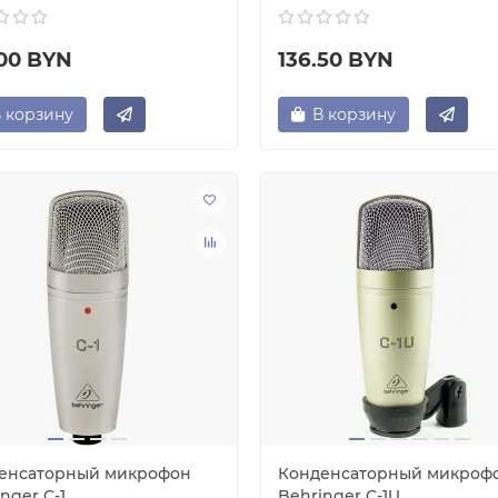
.00 BYN
136.50 BYN
 корзину
В корзину
енсаторный микрофон
Конденсаторный микроф
nger C-1
Behringer C-1U