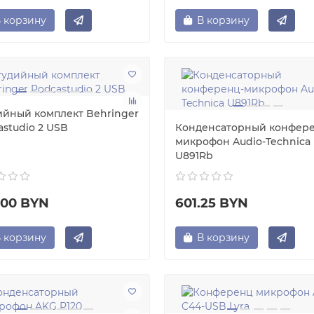
 корзину
В корзину
ийный комплект Behringer
astudio 2 USB
Конденсаторный конфере
микрофон Audio-Technica
U891Rb
.00 BYN
601.25 BYN
 корзину
В корзину