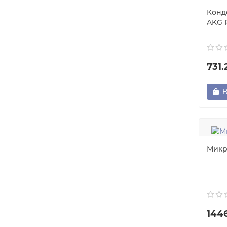
Конд
AKG 
731
В
Микр
144