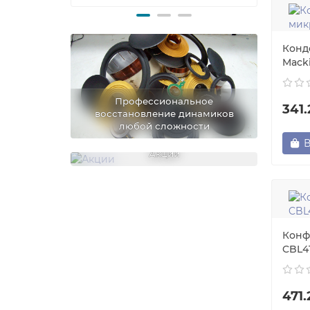
Конд
Mack
Профессиональное
341
восстановление динамиков
любой сложности
В
Акции
Конф
CBL4
471