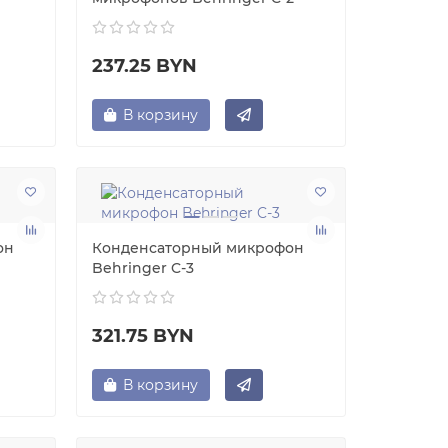
237.25 BYN
В корзину
он
Конденсаторный микрофон
Behringer C-3
й
P220
очень
321.75 BYN
кейсе
бирал
0...
→
В корзину
25