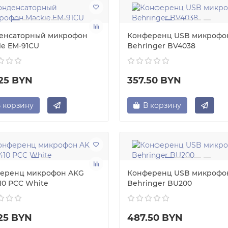
енсаторный микрофон
Конференц USB микрофо
ie EM-91CU
Behringer BV4038
.25 BYN
357.50 BYN
 корзину
В корзину
еренц микрофон AKG
Конференц USB микрофо
10 PCC White
Behringer BU200
.25 BYN
487.50 BYN