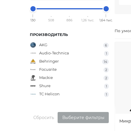
130
508
886
1,26 тыс.
1,64 тыс.
По умо
ПРОИЗВОДИТЕЛЬ
AKG
6
Audio-Technica
1
Behringer
14
Focusrite
2
Mackie
2
Shure
1
TC Helicon
1
Сбросить
Выберите фильтры
Микр