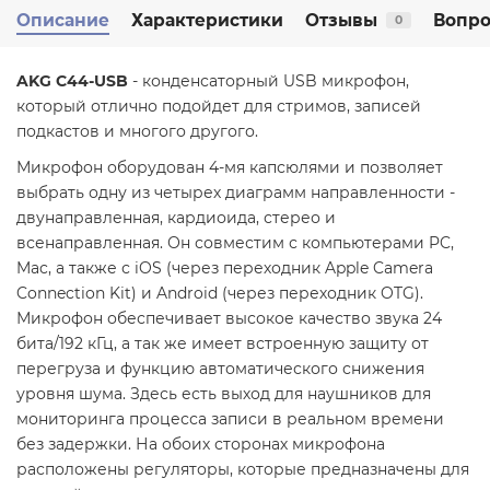
Описание
Характеристики
Отзывы
Вопро
0
AKG C44-USB
- конденсаторный USB микрофон,
который отлично подойдет для стримов, записей
подкастов и многого другого.
Микрофон оборудован 4-мя капсюлями и позволяет
выбрать одну из четырех диаграмм направленности -
двунаправленная, кардиоида, стерео и
всенаправленная. Он совместим с компьютерами PC,
Mac, а также с iOS (через переходник Apple Camera
Connection Kit) и Android (через переходник OTG).
Микрофон обеспечивает высокое качество звука 24
бита/192 кГц, а так же имеет встроенную защиту от
перегруза и функцию автоматического снижения
уровня шума. Здесь есть выход для наушников для
мониторинга процесса записи в реальном времени
без задержки. На обоих сторонах микрофона
расположены регуляторы, которые предназначены для