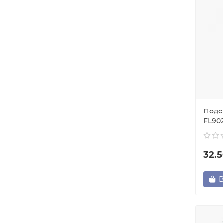
Подс
FL90
32.
В