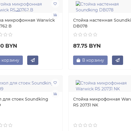
ка микрофонная Warwick
Стойка настенная Soundk
762 B
DB078
50 BYN
87.75 BYN
 корзину
В корзину
л для стоек Soundking
Стойка микрофонная War
9
RS 20731 NK