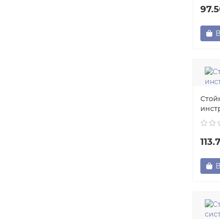
97.
В
Стой
инст
113.
В