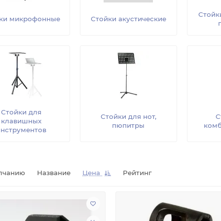
Стойк
ки микрофонные
Стойки акустические
Стойки для
Стойки для нот,
С
клавишных
пюпитры
комб
инструментов
лчанию
Название
Цена
Рейтинг