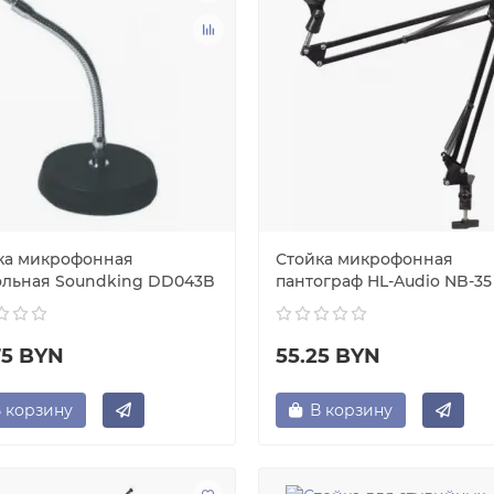
ка микрофонная
Стойка микрофонная
ольная Soundking DD043B
пантограф HL-Audio NB-35
75 BYN
55.25 BYN
 корзину
В корзину