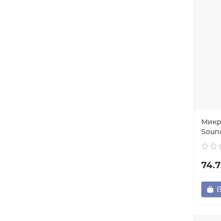
Микр
Soun
74.
В