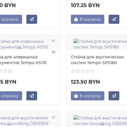
50 BYN
107.25 BYN
 корзину
В корзину
ка для клавишных
Стойка для акустических
рументов Tempo KS110
систем Tempo SPS180
75 BYN
123.50 BYN
 корзину
В корзину