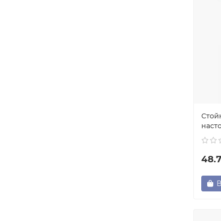
Стой
наст
48.
В