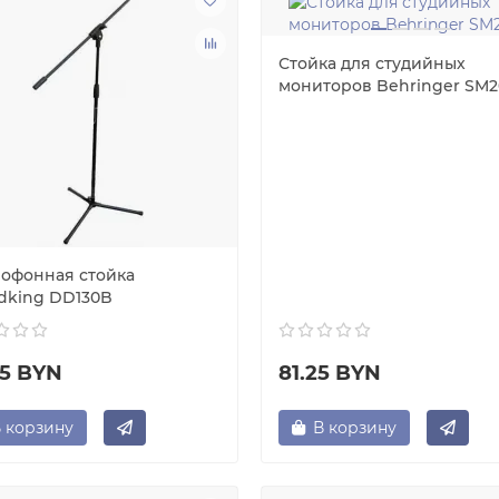
Стойка для студийных
мониторов Behringer SM2
офонная стойка
dking DD130B
75 BYN
81.25 BYN
 корзину
В корзину