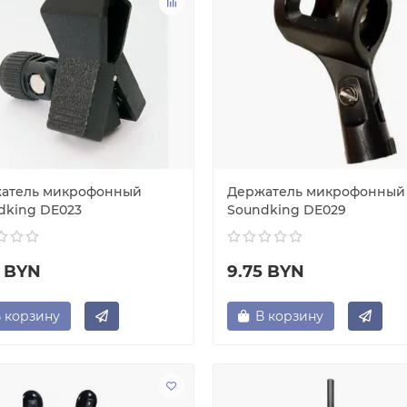
атель микрофонный
Держатель микрофонный
dking DE023
Soundking DЕ029
5 BYN
9.75 BYN
 корзину
В корзину