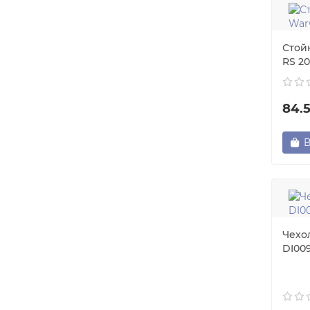
Стой
RS 20
84.
В
Чехо
DI00