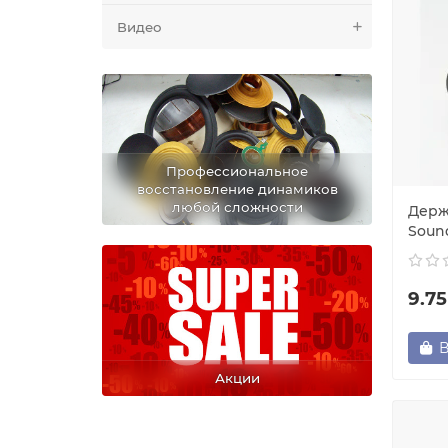
Видео
Профессиональное
восстановление динамиков
любой сложности
Держ
Soun
9.7
В
Акции