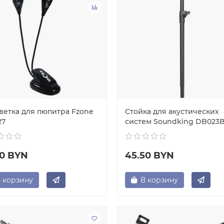
ветка для пюпитра Fzone
Стойка для акустических
27
систем Soundking DB023
50 BYN
45.50 BYN
 корзину
В корзину