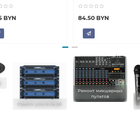
25 BYN
84.50 BYN
в
Ремонт микшерных
пультов
Р
Ремонт усилителей