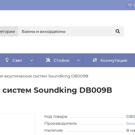
тегории
Свет
Стойки
Коммутация
ля акустических систем Soundking DB009B
х систем Soundking DB009B
Код товара:
DB0
Производитель:
Sou
Наличие:
В н