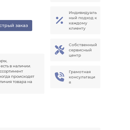
Индивидуаль
ный подход к
каждому
стрый заказ
клиенту
Собственный
сервисный
центр
ары,
есть в наличии.
ссортимент
Грамотная
иногда происходят
консультаци
аличия товара на
я
.