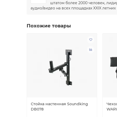
штатом более 2000 человек, лиди
аудио/видео на всех площадках XXIX летних
Похожие товары
 для
Стойка настенная Soundking
Чехо
DB078
WARW