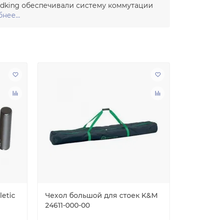
undking обеспечивали систему коммутации
нее...
etic
Чехол большой для стоек K&M
Стойка а
24611-000-00
переход
21336-00