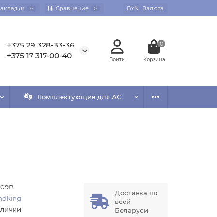
Закладки
Сравнение
BYN
Валюта
0
0
+375 29 328-33-36
0
+375 17 317-00-40
Комплектующие для АС
09B
Доставка по
ndking
всей
аличии
Беларуси