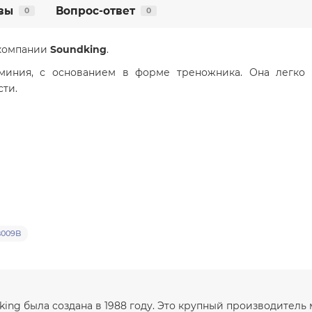
вы
Вопрос-ответ
0
0
 компании
Soundking
.
юминия, с основанием в форме треножника. Она легко 
ти.
009B
king была создана в 1988 году. Это крупный производитель