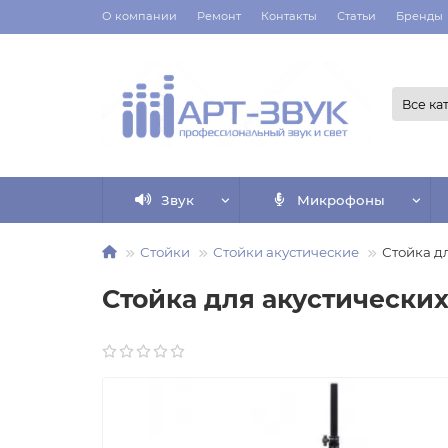
О компании
Ремонт
Контакты
Статьи
Бренды
Все ка
Звук
Микрофоны
Стойки
Стойки акустические
Стойка д
Стойка для акустически