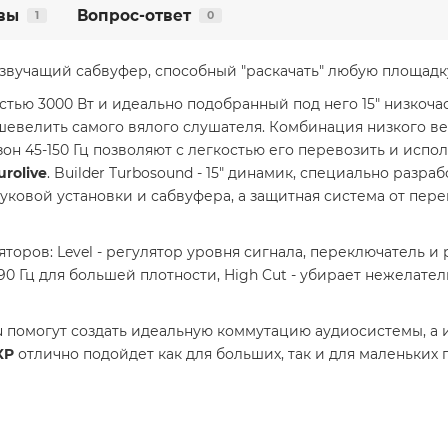
вы
Вопрос-ответ
1
0
звучащий сабвуфер, способный "раскачать" любую площадк
стью 3000 Вт и идеально подобранный под него 15" низкоч
шевелить самого вялого слушателя. Комбинация низкого ве
зон 45-150 Гц позволяют с легкостью его перевозить и исп
urolive
. Builder Turbosound - 15" динамик, специально разр
уковой установки и сабвуфера, а защитная система от пер
яторов:
Level - регулятор уровня сигнала,
переключатель и р
90 Гц для большей плотности,
High Cut - убирает нежелате
помогут создать идеальную коммутацию аудиосистемы, а инд
XP
отлично подойдет как для больших, так и для маленьких