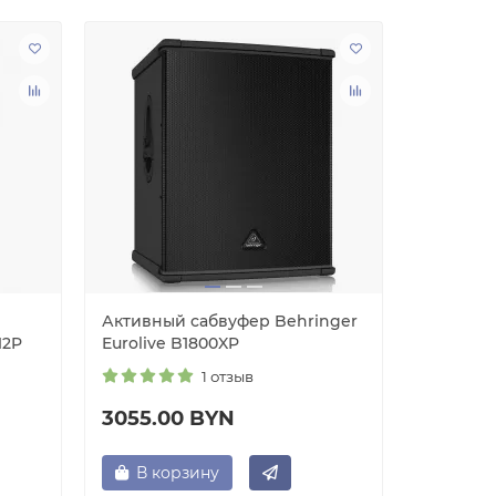
Активный сабвуфер Behringer
Активна
12P
Eurolive B1800XP
система
1 отзыв
3055.00 BYN
2892.5
В корзину