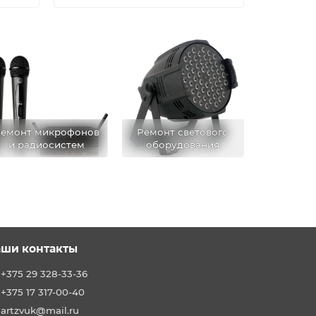
емонт микрофонов
Ремонт светового
и радиосистем
оборудования
ши контакты
+375 29 328-33-36
+375 17 317-00-40
artzvuk@mail.ru