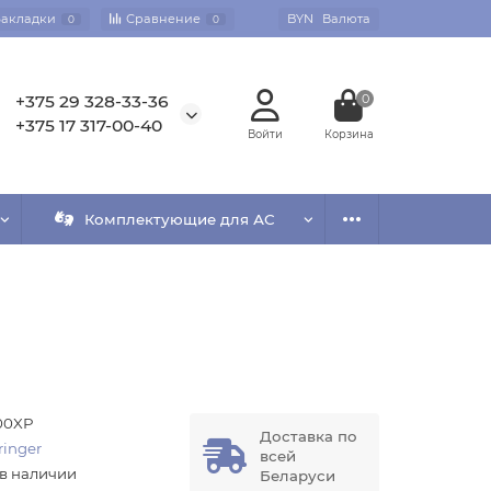
Закладки
Сравнение
BYN
Валюта
0
0
+375 29 328-33-36
0
+375 17 317-00-40
Комплектующие для АС
00XP
Доставка по
ringer
всей
 в наличии
Беларуси