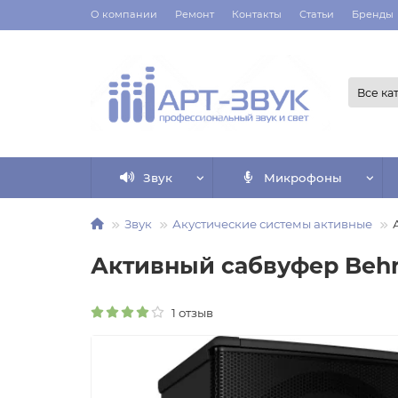
О компании
Ремонт
Контакты
Статьи
Бренды
Все ка
Звук
Микрофоны
Звук
Акустические системы активные
Активный сабвуфер Behri
1 отзыв