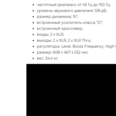
частотный диапазон: от 45 Гц до 150 Гц;
уровень звукового давления: 128 дБ;
размер динамика: 15";
встроенный усилитель класса "D";
встроенный кроссовер;
входы: 2 x XLR;
выходы: 2 x XLR, 2 x XLR Thru;
регуляторы: Level. Boost Frequency. High 
размер: 608 x 467 x 532 мм;
вес: 34,4 кг.