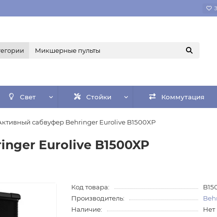
тегории
Свет
Стойки
Коммутация
Активный сабвуфер Behringer Eurolive B1500XP
nger Eurolive B1500XP
Код товара:
B15
Производитель:
Beh
Наличие:
Нет