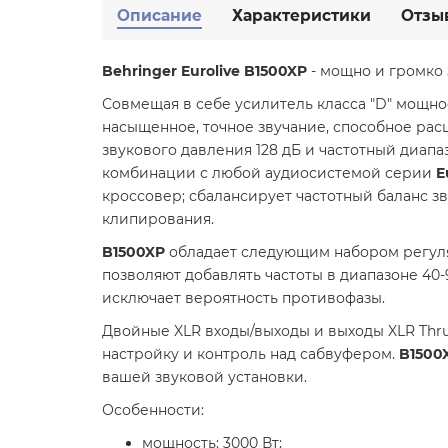
Описание
Характеристики
Отзы
Behringer Eurolive B1500XP
- мощно и громко 
Совмещая в себе усилитель класса "D" мощно
насыщенное, точное звучание, способное рас
звукового давления 128 дБ и частотный диапа
комбинации с любой аудиосистемой серии
E
кроссовер; сбалансирует частотный баланс зв
клипирования.
B1500XP
обладает следующим набором регул
позволяют добавлять частоты в диапазоне 40-
исключает вероятность противофазы.
Двойные XLR входы/выходы и выходы XLR Thru 
настройку и контроль над сабвуфером.
B1500
вашей звуковой установки.
Особенности:
мощность: 3000 Вт;