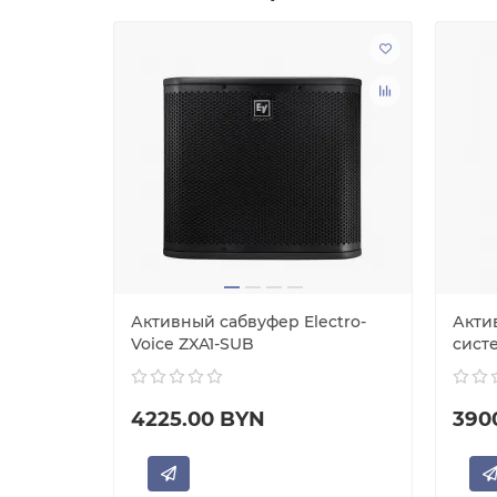
я
Активный сабвуфер Electro-
Акти
Voice ZXA1-SUB
систе
4225.00 BYN
390