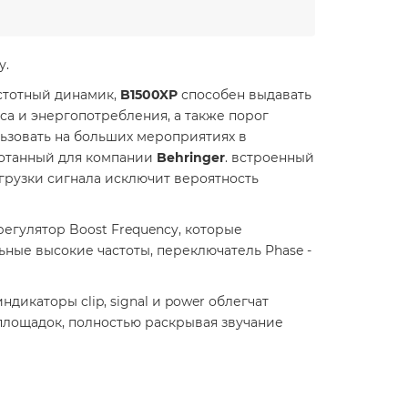
у.
астотный динамик,
B1500XP
способен выдавать
са и энергопотребления, а также порог
ользовать на больших мероприятиях в
аботанный для компании
Behringer
. встроенный
егрузки сигнала исключит вероятность
егулятор Boost Frequency, которые
льные высокие частоты,
переключатель Phase -
икаторы clip, signal и power облегчат
 площадок, полностью раскрывая звучание