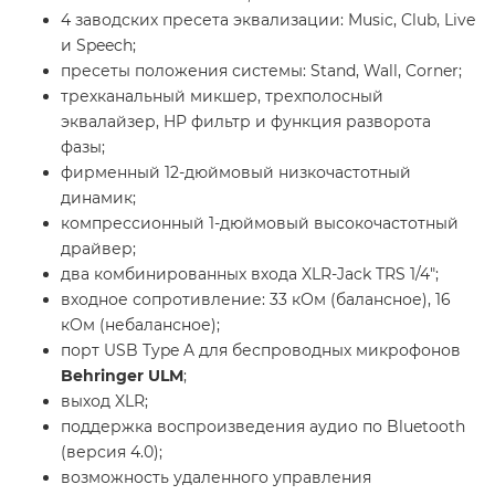
4 заводских пресета эквализации: Music, Club, Live
и Speech;
пресеты положения системы: Stand, Wall, Corner;
трехканальный микшер, трехполосный
эквалайзер, HP фильтр и функция разворота
фазы;
фирменный 12-дюймовый низкочастотный
динамик;
компрессионный 1-дюймовый высокочастотный
драйвер;
два комбинированных входа XLR-Jack TRS 1/4";
входное сопротивление: 33 кОм (балансное), 16
кОм (небалансное);
порт USB Type A для беспроводных микрофонов
Behringer ULM
;
выход XLR;
поддержка воспроизведения аудио по Bluetooth
(версия 4.0);
возможность удаленного управления