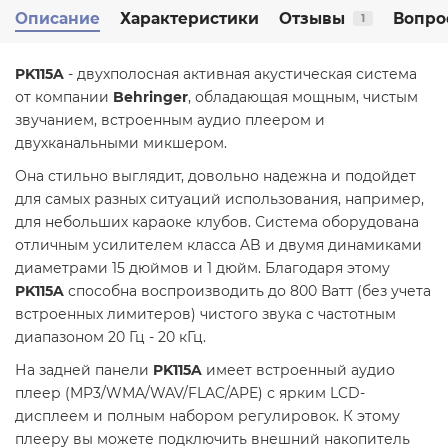
Описание
Характеристики
Отзывы
Вопро
1
PK115A
- двухполосная активная акустическая система
от компании
Behringer
, обладающая мощным, чистым
звучанием, встроенным аудио плеером и
двухканальными микшером.
Она стильно выглядит, довольно надежна и подойдет
для самых разных ситуаций использования, например,
для небольших караоке клубов. Система оборудована
отличным усилителем класса AB и двумя динамиками
диаметрами 15 дюймов и 1 дюйм. Благодаря этому
PK115A
способна воспроизводить до 800 Ватт (без учета
встроенных лимитеров) чистого звука с частотным
диапазоном 20 Гц - 20 кГц.
На задней панели
PK115A
имеет встроенный аудио
плеер (MP3/WMA/WAV/FLAC/APE) с ярким LCD-
дисплеем и полным набором регулировок. К этому
плееру вы можете подключить внешний накопитель