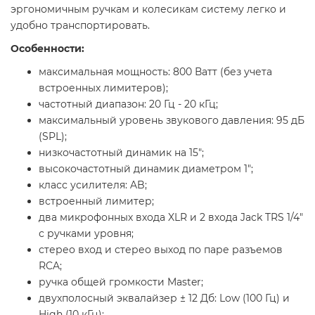
эргономичным ручкам и колесикам систему легко и
удобно транспортировать.
Особенности:
максимальная мощность: 800 Ватт (без учета
встроенных лимитеров);
частотный диапазон: 20 Гц - 20 кГц;
максимальный уровень звукового давления: 95 дБ
(SPL);
низкочастотный динамик на 15";
высокочастотный динамик диаметром 1";
класс усилителя: AB;
встроенный лимитер;
два микрофонных входа XLR и 2 входа Jack TRS 1/4"
с ручками уровня;
стерео вход и стерео выход по паре разъемов
RCA;
ручка общей громкости Master;
двухполосный эквалайзер ± 12 Дб: Low (100 Гц) и
High (10 кГц);