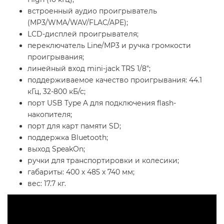
встроенный аудио проигрыватель
(MP3/WMA/WAV/FLAC/APE);
LCD-дисплей проигрывателя;
переключатель Line/MP3 и ручка громкости
проигрывания;
линейный вход mini-jack TRS 1/8";
поддерживаемое качество проигрывания: 44.1
кГц, 32-800 кБ/с;
порт USB Type A для подключения flash-
накопителя;
порт для карт памяти SD;
поддержка Bluetooth;
выход SpeakOn;
ручки для транспортировки и колесики;
габариты: 400 х 485 х 740 мм;
вес: 17.7 кг.