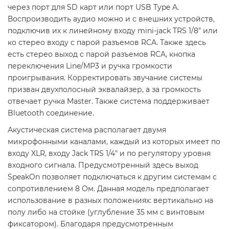
через порт для SD карт или порт USB Type A.
Воспроизводить аудио можно и с внешних устройств,
подключив их к линейному входу mini-jack TRS 1/8" или
ко стерео входу с парой разъемов RCA. Также здесь
есть стерео выход с парой разъемов RCA, кнопка
переключения Line/MP3 и ручка громкости
проигрывания. Корректировать звучание системы
призван двухполосный эквалайзер, а за громкость
отвечает ручка Master. Также система поддерживает
Bluetooth соединение.
Акустическая система располагает двумя
микрофонными каналами, каждый из которых имеет по
входу XLR, входу Jack TRS 1/4" и по регулятору уровня
входного сигнала. Предусмотренный здесь выход
SpeakOn позволяет подключаться к другим системам с
сопротивлением 8 Ом. Данная модель предполагает
использование в разных положениях: вертикально на
полу либо на стойке (углубление 35 мм с винтовым
фиксатором). Благодаря предусмотренным