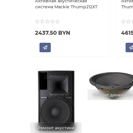
rbosound
Активная акустическая
Акти
система Mackie Thump212XT
Thum
2437.50 BYN
461
Ремонт динамико
Ремонт акустики