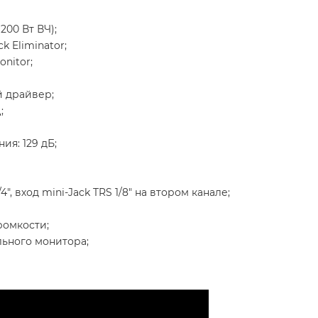
200 Вт ВЧ);
k Eliminator;
onitor;
й драйвер;
;
я: 129 дБ;
", вход mini-Jack TRS 1/8" на втором канале;
ромкости;
льного монитора;