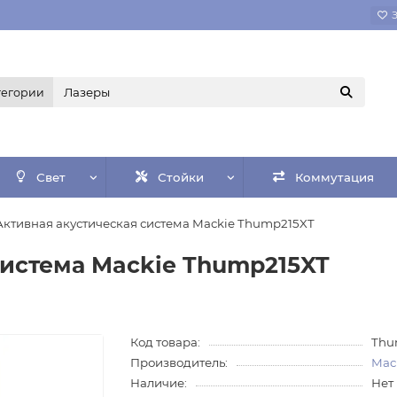
тегории
Свет
Стойки
Коммутация
Активная акустическая система Mackie Thump215XT
система Mackie Thump215XT
Код товара:
Thu
Производитель:
Mac
Наличие:
Нет