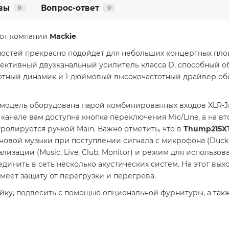
вы
Вопрос-ответ
0
0
 от компании
Mackie
.
жностей прекрасно подойдет для небольших концертных пл
ктивный двухканальный усилитель класса D, способный обе
тотный динамик и 1-дюймовый высокочастотный драйвер о
модель оборудована парой комбинированных входов XLR-Jac
анале вам доступна кнопка переключения Mic/Line, а на вто
ролируется ручкой Main. Важно отметить, что в
Thump215X
новой музыки при поступлении сигнала с микрофона (Duckin
изации (Music, Live, Club, Monitor) и режим для использов
динить в сеть несколько акустических систем. На этот вы
имеет защиту от перегрузки и перегрева.
ойку, подвесить с помощью опциональной фурнитуры, а так