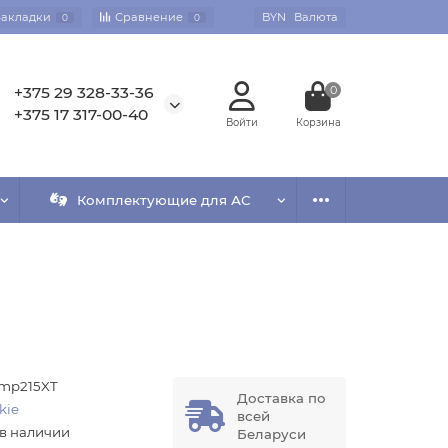
Закладки
Сравнение
BYN
Валюта
0
0
+375 29 328-33-36
0
+375 17 317-00-40
Комплектующие для АС
mp215XT
Доставка по
kie
всей
 в наличии
Беларуси