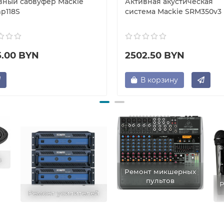
вный сабвуфер Mackie
Активная акустическая
p118S
система Mackie SRM350v3
5.00 BYN
2502.50 BYN
В корзину
в
Ремонт микшерных
пультов
Р
Ремонт усилителей