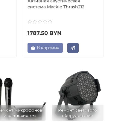
Активная акустическая
Активна
система Mackie Thrash212
система 
1787.50 BYN
2080.
В корзину
В ко
емонт микрофонов
Ремонт светового
и радиосистем
оборудования