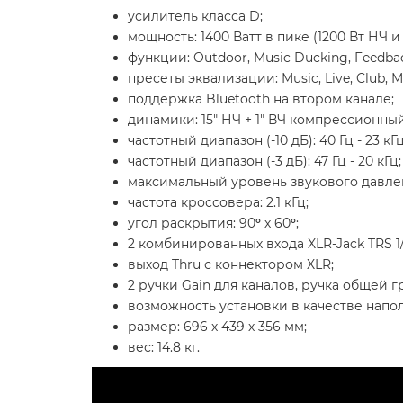
усилитель класса D;
мощность: 1400 Ватт в пике (1200 Вт НЧ и 
функции: Outdoor, Music Ducking, Feedbac
пресеты эквализации: Music, Live, Club, M
поддержка Bluetooth на втором канале;
динамики: 15" НЧ + 1" ВЧ компрессионны
частотный диапазон (-10 дБ): 40 Гц - 23 кГц
частотный диапазон (-3 дБ): 47 Гц - 20 кГц;
максимальный уровень звукового давлени
частота кроссовера: 2.1 кГц;
угол раскрытия: 90
°
х 60
°
;
2 комбинированных входа XLR-Jack TRS 1/4
выход Thru с коннектором XLR;
2 ручки Gain для каналов, ручка общей г
возможность установки в качестве напо
размер: 696 х 439 х 356 мм;
вес: 14.8 кг.