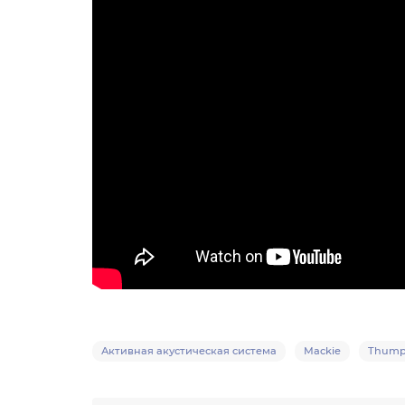
Активная акустическая система
Mackie
Thump