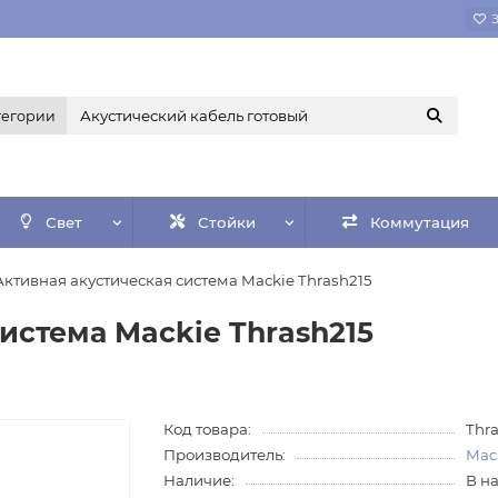
тегории
Свет
Стойки
Коммутация
Активная акустическая система Mackie Thrash215
истема Mackie Thrash215
Код товара:
Thr
Производитель:
Mac
Наличие:
В н