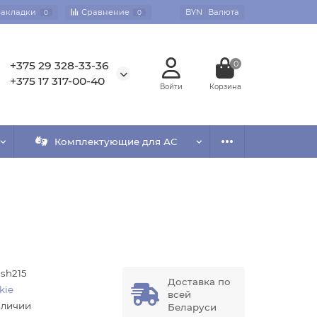
Закладки
Сравнение
BYN
Валюта
0
0
+375 29 328-33-36
0
+375 17 317-00-40
Комплектующие для АС
ash215
Доставка по
kie
всей
аличии
Беларуси