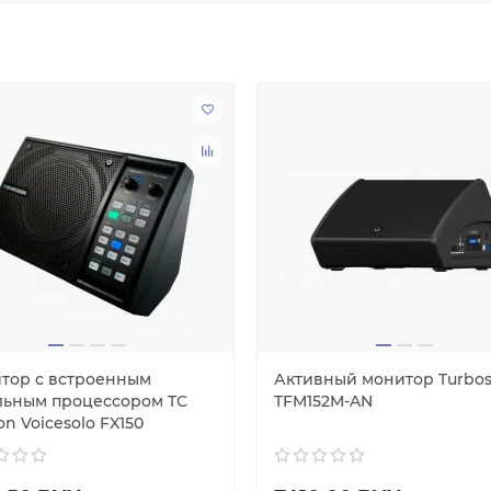
тор с встроенным
Активный монитор Turbo
льным процессором TC
TFM152M-AN
on Voicesolo FX150