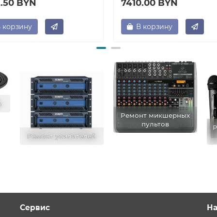
2.50 BYN
7410.00 BYN
 корзину
В корзину
в
Ремонт микшерных
пультов
Р
Ремонт усилителей
Сервис
На