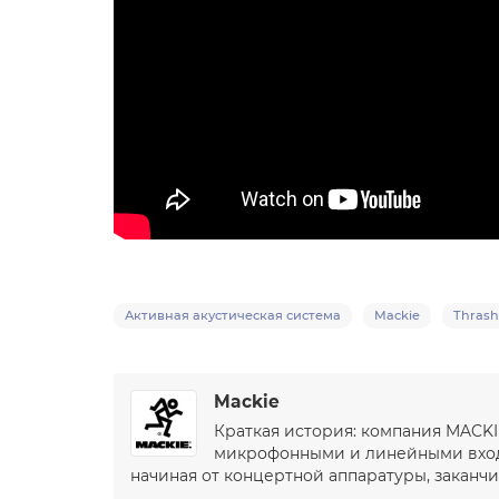
Активная акустическая система
Mackie
Thrash
Mackie
Краткая история: компания MACKI
микрофонными и линейными входа
начиная от концертной аппаратуры, закан