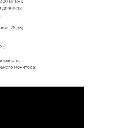
300 Вт ВЧ);
й драйвер;
;
я: 126 дБ;
4";
ромкости;
льного монитора;