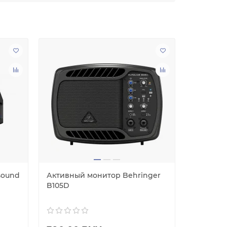
sound
Активный монитор Behringer
Активны
B105D
Eurolive