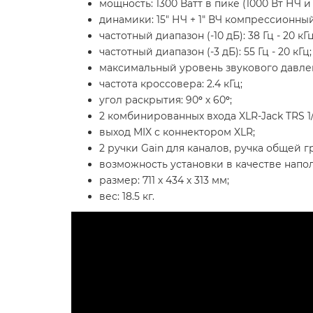
мощность: 1300 Ватт в пике (1000 Вт НЧ и 
динамики: 15" НЧ + 1" ВЧ компрессионны
частотный диапазон (-10 дБ): 38 Гц - 20 кГц
частотный диапазон (-3 дБ): 55 Гц - 20 кГц;
максимальный уровень звукового давлени
частота кроссовера: 2.4 кГц;
угол раскрытия: 90
°
х 60
°
;
2 комбинированных входа XLR-Jack TRS 1/
выход MIX с коннектором XLR;
2 ручки Gain для каналов, ручка общей г
возможность установки в качестве напо
размер: 711 х 434 х 313 мм;
вес: 18.5 кг.