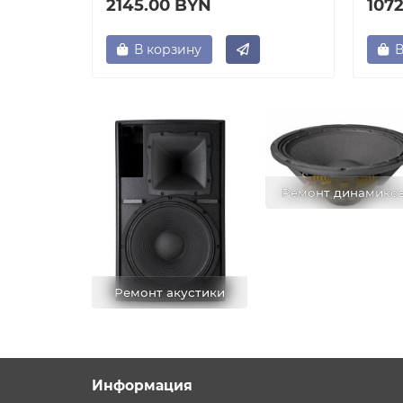
2145.00 BYN
107
В корзину
В
Ремонт динамико
Ремонт акустики
Информация