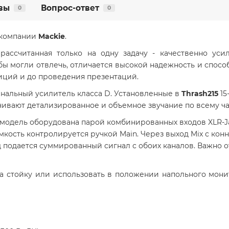
вы
Вопрос-ответ
0
0
т компании
Mackie
.
 рассчитанная только на одну задачу - качественно ус
могли отвлечь, отличается высокой надежность и способна
тиций и до проведения презентаций.
нальный усилитель класса D. Установленные в
Thrash215
15
вают детализированное и объемное звучание по всему ча
модель оборудована парой комбинированных входов XLR-Jac
мкость контролируется ручкой Main.
Через
выход Mix с кон
д подается суммированный сигнал с обоих каналов. Важно о
на стойку или использовать в положении напольного мони