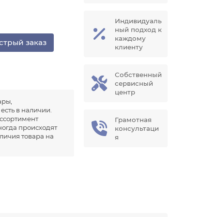
Индивидуаль
ный подход к
каждому
стрый заказ
клиенту
Собственный
сервисный
центр
ары,
есть в наличии.
ссортимент
Грамотная
иногда происходят
консультаци
аличия товара на
я
.