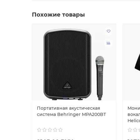
Похожие товары
я
Портативная акустическая
Мони
5MP3
система Behringer MPA200BT
вока
Helic