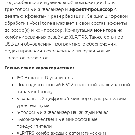
под особенности музыкальной композиции. Есть
трёхполосный эквалайзер и
эффект-процессор
с
девятью эффектами реверберации. Секция цифровой
обработки Vocal tone включает в свой состав эффекты
де-эссер(а) и компрессор. Коммутация
монитора
на
комбинированных разъёмах XLR/TRS. Также есть порт
USB для обновления программного обеспечения,
редактирования, сохранения и загрузки новых
пресетов эффектов.
Технические характеристики:
150 Вт класс-D усилитель
Полнодиапазонный 6,5" 2-полосный коаксиальный
динамик Tannoy
3-канальный цифровой микшер с ультра низким
уровнем шума
3-полосный эквалайзер на каждый канал
Высококачественные микрофонные
предусилители
XLR/TRS комбо входы с автоматическим