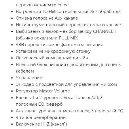
переключением mic/line
Встроенная TC-Helicon вокальная/DSP обработка
Отмена голоса на Aux канале
Hi-zинструментальный переключатель на канале 1
Выбираемый выход – выбор между CHANNEL 1
(обычно вокал) или FULL MIX
48В переключаемое фантомное питание
Установка на микрофонную стойку
Легковесный компактный дизайн
Внешний блок питания с достаточным для сцены
кабелем
Управление:
Энкодер с подсветкой для управления миксом
Регулятор Master Volume
Каналы 1 и 2: уровень, Vocal Tone on/off, 3-
полосный EQ, реверб
Aux канал: уровень, отмена голоса, 3-полосный EQ
9 типов реверберации
Включение Hi-Z (канал1)