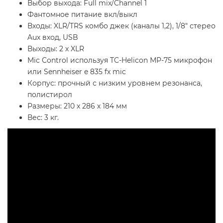
Выбор выхода: Full mix/Channel 1
Фантомное питание вкл/выкл
Входы: XLR/TRS комбо джек (каналы 1,2), 1/8" стерео
Aux вход, USB
Выходы: 2 х XLR
Mic Control используя TC-Helicon МР-75 микрофон
или Sennheiser e 835 fx mic
Корпус: прочный с низким уровнем резонанса,
полистирол
Размеры: 210 х 286 х 184 мм
Вес: 3 кг.