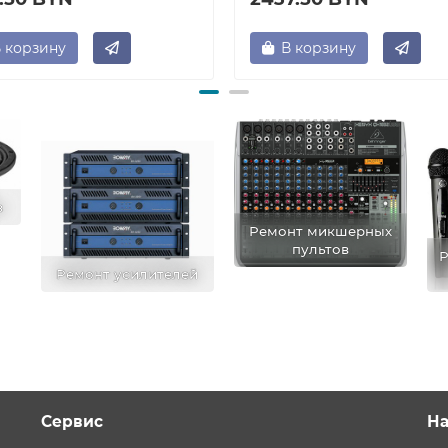
 корзину
В корзину
в
Ремонт микшерных
пультов
Р
Ремонт усилителей
Сервис
На