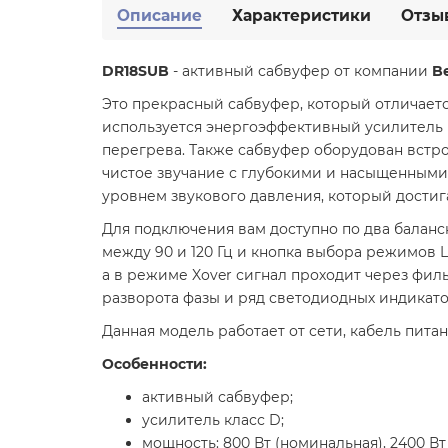
Описание
Характеристики
Отзы
DR18SUB
- активный сабвуфер от компании
B
Это прекрасный сабвуфер, который отличает
используется энергоэффективный усилитель 
перегрева. Также сабвуфер оборудован встр
чистое звучание с глубокими и насыщенными 
уровнем звукового давления, который достига
Для подключения вам доступно по два баланс
между 90 и 120 Гц и кнопка выбора режимов L
а в режиме Xover сигнал проходит через филь
разворота фазы и ряд светодиодных индикато
Данная модель работает от сети, кабель питан
Особенности:
активный сабвуфер;
усилитель класс D;
мощность: 800 Вт (номинальная), 2400 Вт 