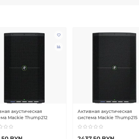
вная акустическая
Активная акустическая
ема Mackie Thump212
система Mackie Thump215
7.50 BYN
2437.50 BYN