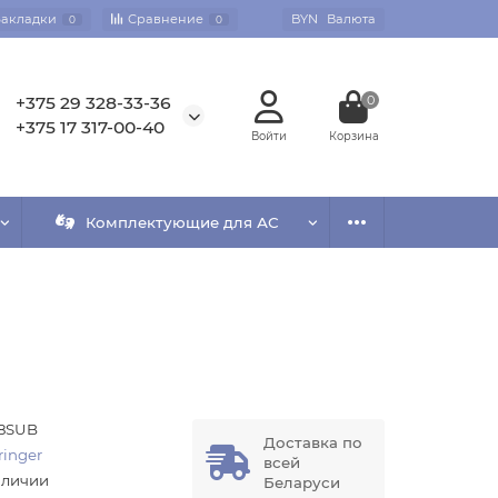
Закладки
Сравнение
BYN
Валюта
0
0
+375 29 328-33-36
0
+375 17 317-00-40
Комплектующие для АС
8SUB
Доставка по
ringer
всей
аличии
Беларуси