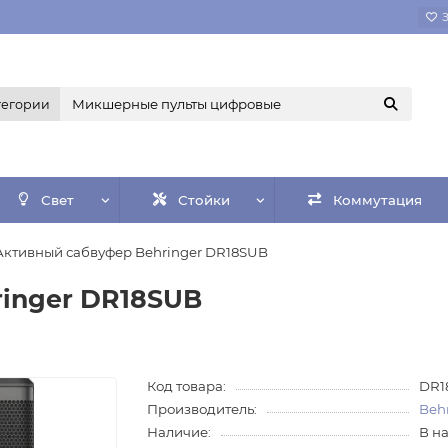
тегории
Свет
Стойки
Коммутация
Активный сабвуфер Behringer DR18SUB
inger DR18SUB
Код товара:
DR1
Производитель:
Beh
Наличие:
В н