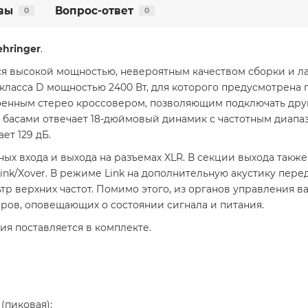
вы
Вопрос-ответ
0
0
ehringer
.
ся высокой мощностью, невероятным качеством сборки и 
класса D мощностью 2400 Вт, для которого предусмотрена 
оенным стерео кроссовером, позволяющим подключать друг
басами отвечает 18-дюймовый динамик с частотным диапаз
ет 129 дБ.
ных входа и выхода на разъемах XLR. В секции выхода так
ink/Xover. В режиме Link на дополнительную акустику пере
тр верхних частот. Помимо этого, из органов управления в
ров, оповещающих о состоянии сигнала и питания.
ия поставляется в комплекте.
(пиковая);