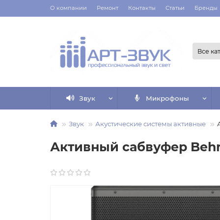
О компании
Ремонт
Контакты
Статьи
Бренды
Все ка
Звук
Микрофоны
Звук
Акустические системы активные
Активный сабвуфер Behr