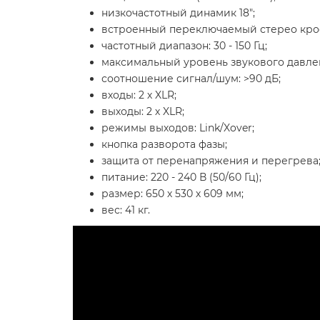
низкочастотный динамик 18";
встроенный переключаемый стерео кроссо
частотный диапазон: 30 - 150 Гц;
максимальный уровень звукового давлени
соотношение сигнал/шум: >90 дБ;
входы: 2 х XLR;
выходы: 2 х XLR;
режимы выходов: Link/Xover;
кнопка разворота фазы;
защита от перенапряжения и перегрева
питание: 220 - 240 В (50/60 Гц);
размер: 650 х 530 х 609 мм;
вес: 41 кг.