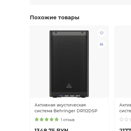
Похожие товары
я
Активная акустическая
Акти
212
система Behringer DR112DSP
сист
1 отзыв
1348.75 BYN
217