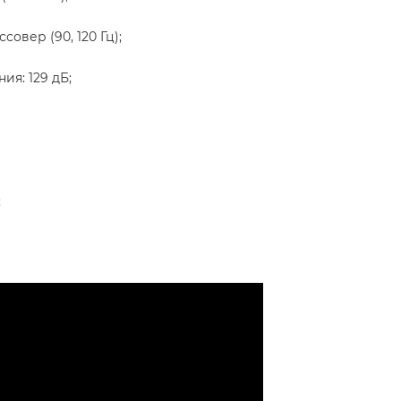
вер (90, 120 Гц);
я: 129 дБ;
;