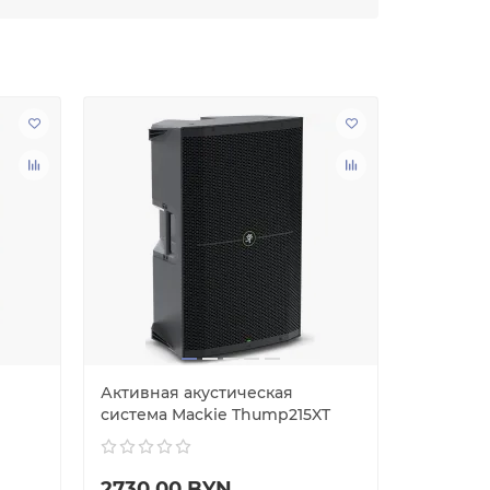
Активная акустическая
Активна
система Mackie Thump215XT
система
2730.00 BYN
2437.5