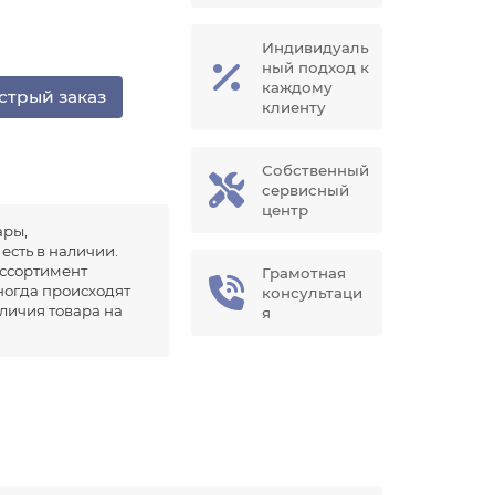
Индивидуаль
ный подход к
каждому
стрый заказ
клиенту
Собственный
сервисный
центр
ары,
есть в наличии.
ссортимент
Грамотная
иногда происходят
консультаци
аличия товара на
я
.