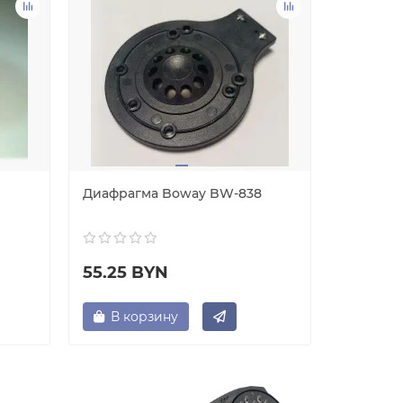
Диафрагма Boway BW-838
Диафраг
55.25 BYN
55.25 
В корзину
В ко