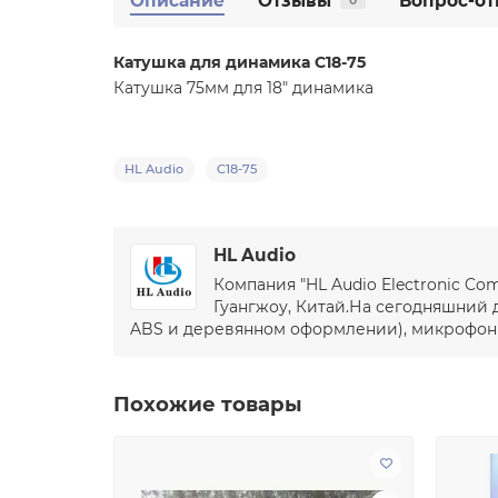
Описание
Отзывы
Вопрос-от
0
Катушка для динамика C18-75
Катушка 75мм для 18" динамика
HL Audio
C18-75
HL Audio
Компания "HL Audio Electronic C
Гуангжоу, Китай.На сегодняшний 
ABS и деревянном оформлении), микрофоны,
Похожие товары