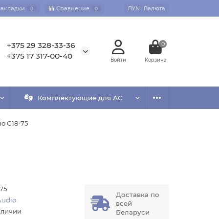
Закладки
Сравнение
BYN
Валюта
0
0
+375 29 328-33-36
0
+375 17 317-00-40
Комплектующие для АС
o C18-75
-75
Доставка по
Audio
всей
аличии
Беларуси