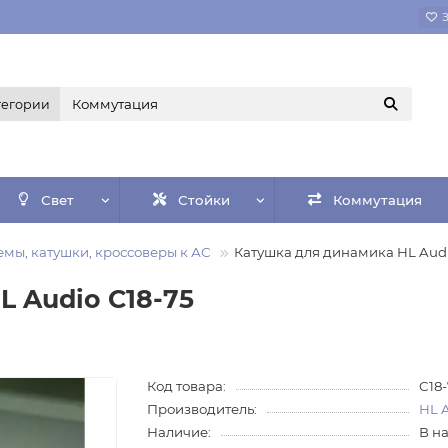
тегории
Свет
Стойки
Коммутация
мы, катушки, кроссоверы к АС
Катушка для динамика HL Audi
 Audio C18-75
Код товара:
C18
Производитель:
HL 
Наличие:
В н