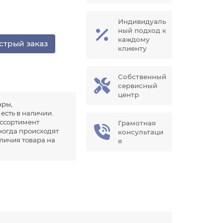
Индивидуаль
ный подход к
каждому
стрый заказ
клиенту
Собственный
сервисный
центр
ары,
есть в наличии.
ссортимент
Грамотная
иногда происходят
консультаци
аличия товара на
я
.