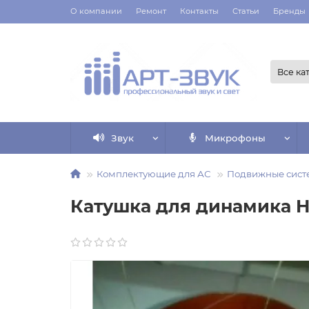
О компании
Ремонт
Контакты
Статьи
Бренды
Все ка
Звук
Микрофоны
Комплектующие для АС
Подвижные систе
Катушка для динамика HL