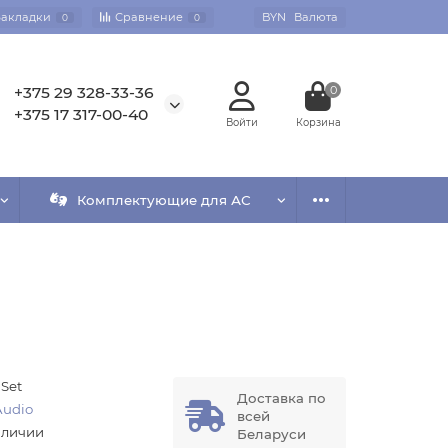
Закладки
Сравнение
BYN
Валюта
0
0
+375 29 328-33-36
0
+375 17 317-00-40
Комплектующие для АС
 Set
Доставка по
Audio
всей
аличии
Беларуси