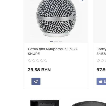
ь AKG
Сетка для микрофона SM58
Капс
SHURE
SM58
29.58 BYN
97.
В