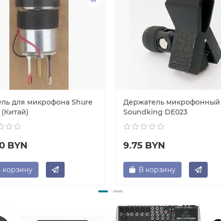
уль для микрофона Shure
Держатель микрофонный
 (Китай)
Soundking DE023
50 BYN
9.75 BYN
 корзину
В корзину