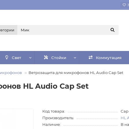
тегории
Свет
Стойки
Коммутация
микрофонов
Ветрозащита для микрофонов HL Audio Cap Set
онов HL Audio Cap Set
Код товара:
Cap
Производитель:
HL 
Наличие:
В н