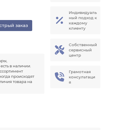
Индивидуаль
ный подход к
каждому
стрый заказ
клиенту
Собственный
сервисный
центр
ары,
есть в наличии.
ссортимент
Грамотная
иногда происходят
консультаци
аличия товара на
я
.