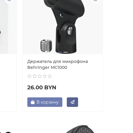
Держатель для микрофона
Ветроза
Behringer MC1000
AKG W3
26.00 BYN
42.25 
В корзину
В ко