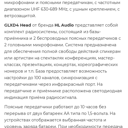
микрофонами и поясными передатчикам, с частотным
диапазоном UHF 630-689 MHz, с ушным креплением, с
ветрозащитой.
GLXD4 Head
от бренда
HL Audio
представляет собой
комплект радиосистемы, состоящий из базы-
приёмника и 2 беспроводных поясных передатчиков с
2 головными микрофонами. Система предназначена
для обеспечения полной свободы действий спикерам
или артистам на спектаклях конференциях, мастер-
классах, презентациях, концертах, хореографических
номеров и т.п. База предоставляет возможность
настройки до 100 каналов, синхронизация с
передатчиками через инфракрасный порт. На
передатчике и приёмнике расположена светодиодная
индикация приёма радиосигнала.
Поясные передатчики работают до 10 часов без
перерыва от двух батареек АА типа по 1,5-вольта. На
устройствах отображается выбранная частота и
уровень заряда батареи. При необходимости передача