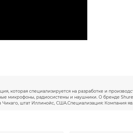
ация, которая специализируется на разработке и производ
ые микрофоны, радиосистемы и наушники. О бренде ShureС
в Чикаго, штат Иллинойс, США.Специализация: Компания явл