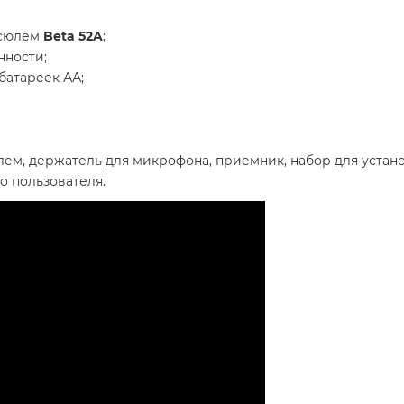
псюлем
Beta 52A
;
нности;
батареек АА;
ем, держатель для микрофона, приемник, набор для устано
о пользователя.