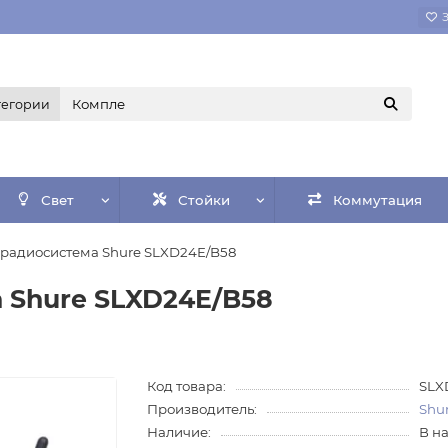
тегории
Свет
Стойки
Коммутация
 радиосистема Shure SLXD24E/B58
 Shure SLXD24E/B58
Код товара:
SLX
Производитель:
Shu
Наличие:
В н