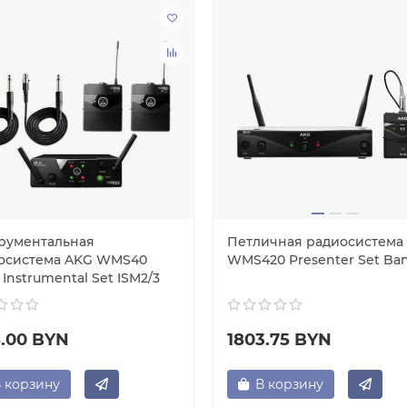
рументальная
Петличная радиосистема
осистема AKG WMS40
WMS420 Presenter Set Ba
 Instrumental Set ISM2/3
5.00 BYN
1803.75 BYN
 корзину
В корзину