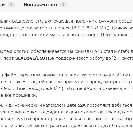
вы
Вопрос-ответ
0
0
льная радиосистема включающая приемник, ручной передат
стоянии до ста метров в полосе H56 (518-562 МГц). Данная
нция, презентация или музыкальный концерт. Передатчик 
х технологий обеспечивается максимально чистая и стабил
К-порт.
SLXD24E/B58 H56
поддерживает работу до 12-и сист
ерфейс с крупным, ярким дисплеем, качество аудио 24 бит
ется в рэк. На задней панели приемника предусмотрено 2 р
 Mic и Line), выход Jack 1/4" (Instrument/Aux) и разъем для
ление прошивки.
нным динамическим капсюлем
Beta 52A
позволяют добиться 
ое великолепно подойдет как для вокалистов, так и для о
ронние шумы и предотвращает возникновение эффекта обр
включения. Он может работать до 8 часов от двух батареек