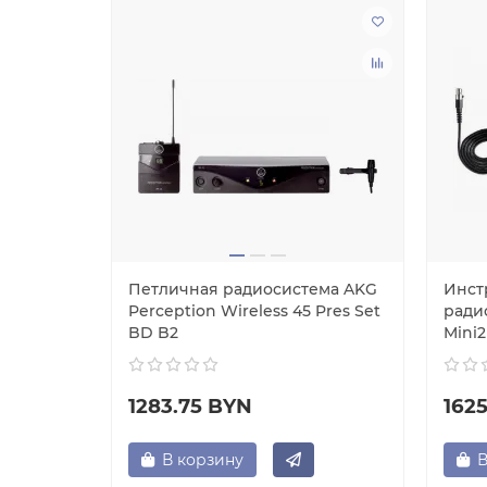
Петличная радиосистема AKG
Инст
Perception Wireless 45 Pres Set
ради
BD B2
Mini2
1283.75 BYN
162
В корзину
В