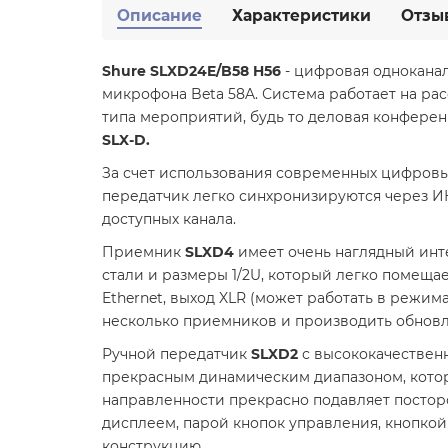
Описание
Характеристики
Отзы
Shure SLXD24E/B58 H56
- цифровая однокана
микрофона Beta 58A. Система работает на рас
типа мероприятий, будь то деловая конфере
SLX-D.
За счет использования современных цифровы
передатчик легко синхронизируются через И
доступных канала.
Приемник
SLXD4
имеет очень наглядный инт
стали и размеры 1/2U, который легко помеща
Ethernet, выход XLR (может работать в режимах
несколько приемников и производить обнов
Ручной передатчик
SLXD2
с высококачестве
прекрасным динамическим диапазоном, котор
направленности прекрасно подавляет посто
дисплеем, парой кнопок управления, кнопкой 
конструкцию.