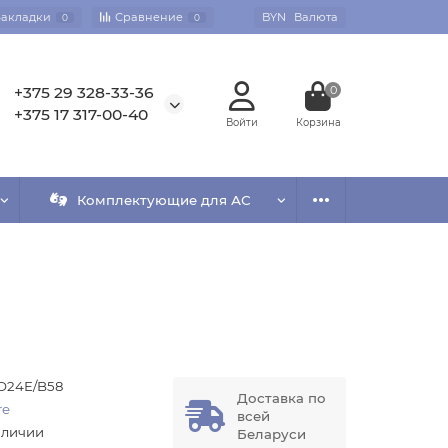
Закладки
Сравнение
BYN
Валюта
0
0
+375 29 328-33-36
0
+375 17 317-00-40
Комплектующие для АС
D24E/B58
Доставка по
re
всей
аличии
Беларуси