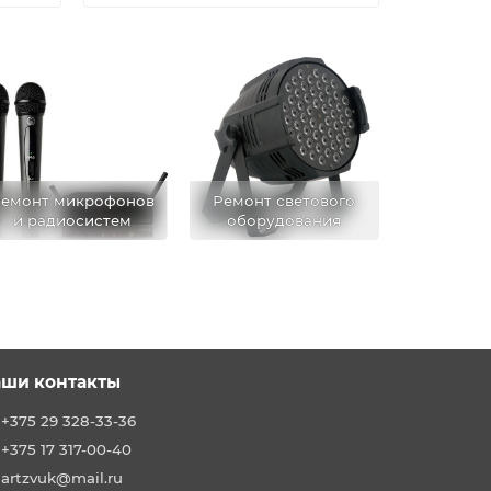
емонт микрофонов
Ремонт светового
и радиосистем
оборудования
ши контакты
+375 29 328-33-36
+375 17 317-00-40
artzvuk@mail.ru