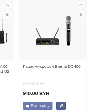
 AKG
Радиомикрофон Biema DG-100
Вокальн
nd U2
Biema G-
910.00 BYN
1137.5
В корзину
В ко