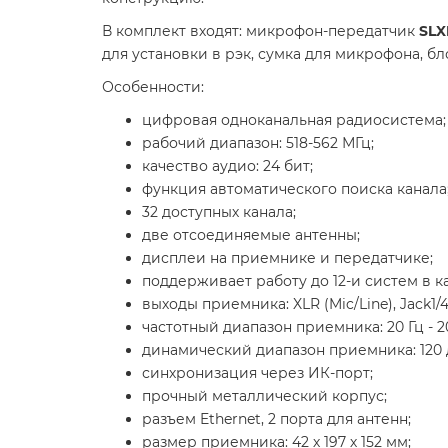
В комплект входят: микрофон-передатчик
SLX
для установки в рэк, сумка для микрофона, б
Особенности:
цифровая одноканальная радиосистема;
рабочий диапазон: 518-562 МГц;
качество аудио: 24 бит;
функция автоматического поиска канала
32 доступных канала;
две отсоединяемые антенны;
дисплеи на приемнике и передатчике;
поддерживает работу до 12-и систем в 
выходы приемника: XLR (Mic/Line), Jack1/4
частотный диапазон приемника: 20 Гц - 20
динамический диапазон приемника: 120 
синхронизация через ИК-порт;
прочный металлический корпус;
разъем Ethernet, 2 порта для антенн;
размер приемника: 42 х 197 х 152 мм;