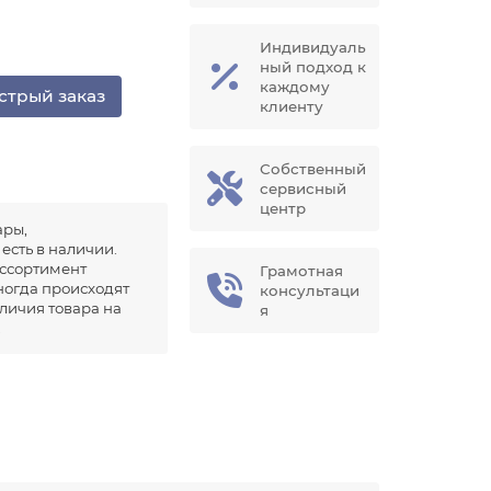
Индивидуаль
ный подход к
каждому
стрый заказ
клиенту
Собственный
сервисный
центр
ары,
есть в наличии.
ссортимент
Грамотная
иногда происходят
консультаци
аличия товара на
я
.