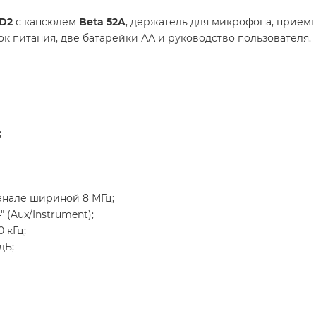
D2
с капсюлем
Beta 52A
, держатель для микрофона, прием
лок питания, две батарейки АА и руководство пользователя.
;
канале шириной 8 МГц;
" (Aux/Instrument);
 кГц;
дБ;