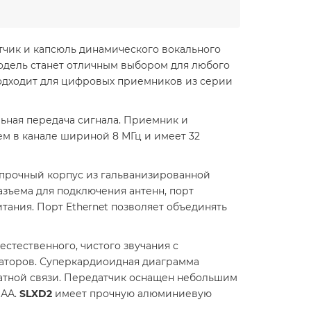
чик и капсюль динамического вокального
 модель станет отличным выбором для любого
подходит для цифровых приемников из серии
ьная передача сигнала. Приемник и
ем в канале шириной 8 МГц и имеет 32
, прочный корпус из гальванизированной
азъема для подключения антенн, порт
 питания. Порт Ethernet позволяет объединять
естественного, чистого звучания с
раторов. Суперкардиоидная диаграмма
атной связи. Передатчик оснащен небольшим
 АА.
SLXD2
имеет прочную алюминиевую