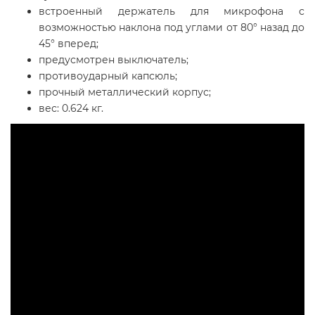
встроенный держатель для микрофона с
возможностью наклона под углами от 80° назад до
45° вперед;
предусмотрен выключатель;
противоударный капсюль;
прочный металлический корпус;
вес: 0.624 кг.