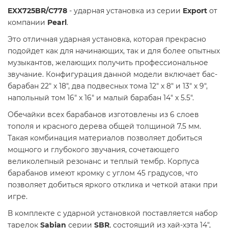
EXX725BR/C778
- ударная установка из серии
Export
от
компании
Pearl
.
Это отличная ударная установка, которая прекрасно
подойдет как для начинающих, так и для более опытных
музыкантов, желающих получить профессиональное
звучание. Конфигурация данной модели включает бас-
барабан 22" x 18", два подвесных тома 12" x 8" и 13" x 9",
напольный том 16" x 16" и малый барабан 14" x 5.5".
Обечайки всех барабанов изготовлены из 6 слоев
тополя и красного дерева общей толщиной 7.5 мм.
Такая комбинация материалов позволяет добиться
мощного и глубокого звучания, сочетающего
великолепный резонанс и теплый тембр. Корпуса
барабанов имеют кромку с углом 45 градусов, что
позволяет добиться яркого отклика и четкой атаки при
игре.
В комплекте с ударной установкой поставляется набор
тарелок
Sabian
серии
SBR
, состоящий из хай-хэта 14",