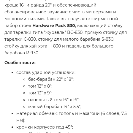
крэша 16" и райда 20" и обеспечивающий
сбалансированное звучание с чистыми верхами и
мощными низами. Также вы получаете фирменный
набор стоек
Hardware Pack 830
, включающий стойку
для тарелки типа "журавль" BC-830, прямую стойку для
тарелки C-830, стойку для малого барабана S-830,
стойку для хай-хэта H-830 и педаль для большого
барабана P-930.
Особенности:
состав ударной установки:
бас-барабан 22" x 18";
том 12" x 8";
том 13" x 9";
напольный том 16" x 16";
малый барабан 14" x 5.5";
материал обечаек: тополь и махагони (6 слоев, 7.5
мм);
кромки корпусов под 45°;