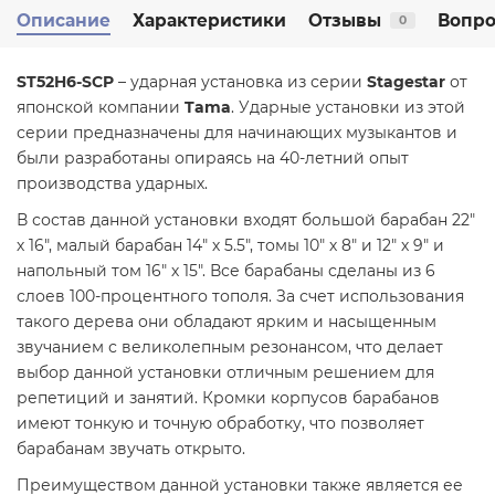
Описание
Характеристики
Отзывы
Вопро
0
ST52H6-SCP
– ударная установка из серии
Stagestar
от
японской компании
Tama
. Ударные установки из этой
серии предназначены для начинающих музыкантов и
были разработаны опираясь на 40-летний опыт
производства ударных.
В состав данной установки входят большой барабан 22"
х 16", малый барабан 14" х 5.5", томы 10" х 8" и 12" х 9" и
напольный том 16" х 15". Все барабаны сделаны из 6
слоев 100-процентного тополя. За счет использования
такого дерева они обладают ярким и насыщенным
звучанием с великолепным резонансом, что делает
выбор данной установки отличным решением для
репетиций и занятий. Кромки корпусов барабанов
имеют тонкую и точную обработку, что позволяет
барабанам звучать открыто.
Преимуществом данной установки также является ее