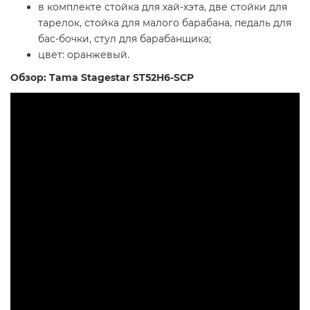
в комплекте стойка для хай-хэта, две стойки для
тарелок, стойка для малого барабана, педаль для
бас-бочки, стул для барабанщика;
цвет: оранжевый.
Обзор: Tama Stagestar ST52H6-SCP