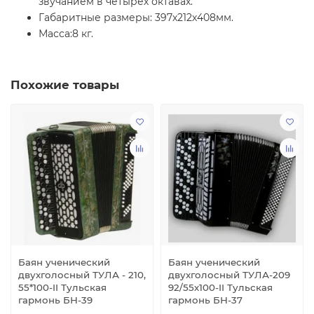
звучанием в четырех октавах.
Габаритные размеры: 397х212х408мм.
Масса:8 кг.
Похожие товары
Баян ученический
Баян ученический
двухголосный ТУЛА - 210,
двухголосный ТУЛА-209
55*100-II Тульская
92/55х100-II Тульская
гармонь БН-39
гармонь БН-37