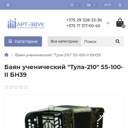
BYN
0
0
+375 29 328-33-36
+375 17 317-00-40
0
Категории
Все категории
Баян ученический "Тула-210" 55-100-II БН39
Баян ученический "Тула-210" 55-100-
II БН39