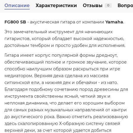
Описание
Характеристики
Отзывы
Вопро
0
FG800 SB
- акустическая гитара от компании
Yamaha
.
Это замечательный инструмент для начинающих
гитаристов, который обладает высокой надежностью,
достойным тембром и просто удобен для исполнения.
Гитара имеет корпус популярной формы дредноут,
обеспечивающий полное и громкое звучание, которое
способно наилучшим образом раскрыться при игре
медиатором. Верхняя дека сделана из массива
ситхинской ели, а нижняя дек и обечайки - из нато.
Благодаря подобному сочетанию пород древесины для
инструмента свойственны ясный, четкий звук и
неплохая динамика, что делает его хорошим выбором
для самых разных музыкальных направлений от кантри
до акустического рока. Важно отметить реализованную
здесь скалопированную Х-образную систему связей
верхней деки, за счет которой удается добиться