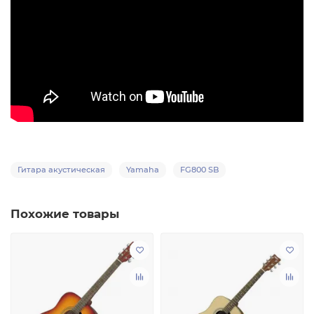
Гитара акустическая
Yamaha
FG800 SB
Похожие товары