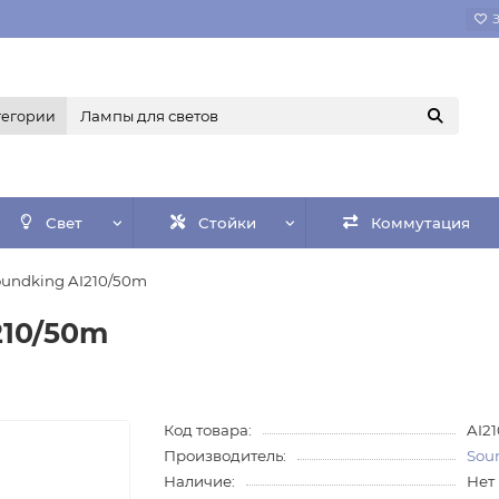
тегории
Свет
Стойки
Коммутация
oundking AI210/50m
210/50m
Код товара:
AI2
Производитель:
Sou
Наличие:
Нет