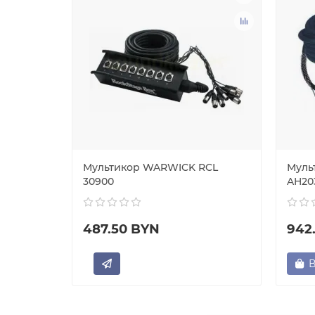
16-4 C30
Мультикор WARWICK RCL
Муль
30900
AH20
487.50 BYN
942
В