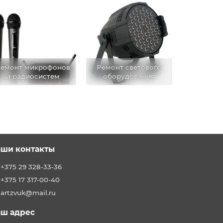
емонт микрофонов
Ремонт светового
и радиосистем
оборудования
ши контакты
+375 29 328-33-36
+375 17 317-00-40
artzvuk@mail.ru
ш адрес