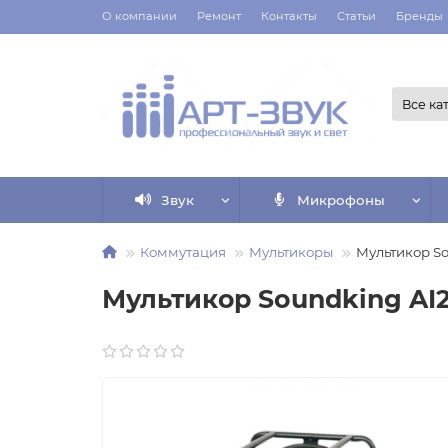
О компании
Ремонт
Контакты
Статьи
Бренды
Все ка
Звук
Микрофоны
Коммутация
Мультикоры
Мультикор S
Мультикор Soundking AI