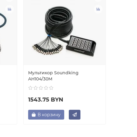
Мультикор Soundking
Мультик
AН104/30М
AH105/3
1543.75 BYN
1820.0
В корзину
В ко