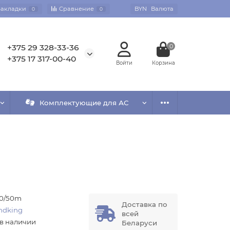
Закладки
Сравнение
BYN
Валюта
0
0
+375 29 328-33-36
0
+375 17 317-00-40
Комплектующие для АС
10/50m
Доставка по
ndking
всей
 в наличии
Беларуси