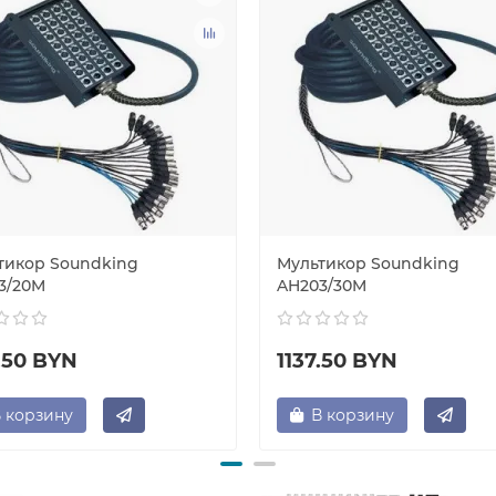
тикор Soundking
Мультикор Soundking
3/20M
AH203/30M
.50 BYN
1137.50 BYN
 корзину
В корзину