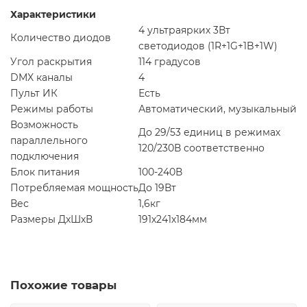
Характеристики
4 ультраярких 3Вт
Количество диодов
светодиодов (1R+1G+1B+1W)
Угол раскрытия
114 градусов
DMX каналы
4
Пульт ИК
Есть
Режимы работы
Автоматический, музыкальный
Возможность
До 29/53 единиц в режимах
параллельного
120/230В соответственно
подключения
Блок питания
100-240В
Потребляемая мощность
До 19Вт
Вес
1,6кг
Размеры ДхШхВ
191х241х184мм
Похожие товары