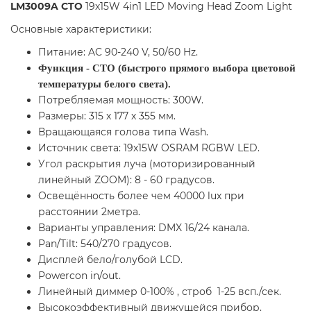
LM3009A CTO
19х15W 4in1 LED Moving Head Zoom Light
Основные характеристики:
Питание: AC 90-240 V, 50/60 Hz.
Функция - СТО (быстрого прямого выбора цветовой
температуры белого света).
Потребляемая мощность: 300W.
Размеры: 315 х 177 х 355 мм.
Вращающаяся голова типа Wash.
Источник света: 19х15W OSRAM RGBW LED.
Угол раскрытия луча (моторизированный
линейный ZOOM): 8 - 60 градусов.
Освещённость более чем 40000 lux при
расстоянии 2метра.
Варианты управления: DMX 16/24 канала.
Pan/Tilt: 540/270 градусов.
Дисплей бело/голубой LCD.
Powercon in/out.
Линейный диммер 0-100% , строб 1-25 всп./сек.
Высокоэффективный движущейся прибор,