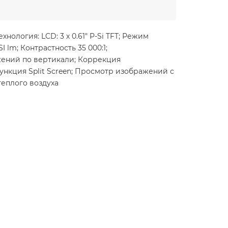
ехнология: LCD: 3 х 0.61" P-Si TFT; Режим
 lm; Контрастность 35 000:1;
жений по вертикали; Коррекция
нкция Split Screen; Просмотр изображений с
теплого воздуха