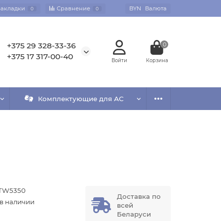
Закладки
Сравнение
BYN
Валюта
0
0
+375 29 328-33-36
0
+375 17 317-00-40
Комплектующие для АС
TW5350
Доставка по
 в наличии
всей
Беларуси