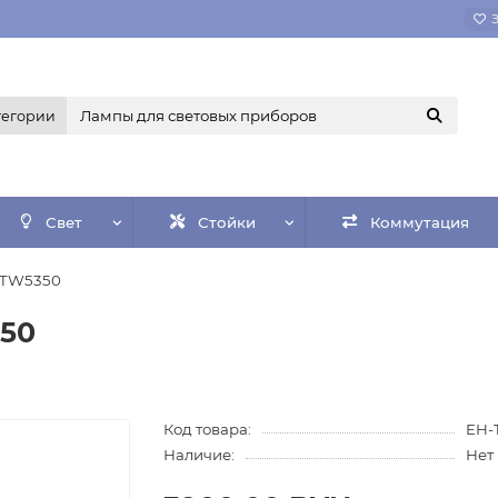
тегории
Свет
Стойки
Коммутация
-TW5350
350
Код товара:
EH-
Наличие:
Нет