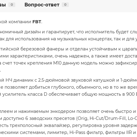
вы
Вопрос-ответ
0
0
ской компании
FBT
.
номичный дизайн и гарантирует, что исполнитель будет сл
 для использования на музыкальных концертах, так и для 
лтийской березовой фанеры и отделан устойчивым к царап
ми характеристиками, очень надежен, а также имеет доста
 счет точек крепления M10 данную модель можно зафиксиро
.
ый НЧ динамик с 2.5-дюймовой звуковой катушкой и 1-дюйм
 позволяет добиться глубокого, объемного, но в то же вре
усилитель класса D обеспечивает общую мощность в 900 В
леем и нажимаемым энкодером позволяет очень быстро и 
оступно 6 заводских пресетов (Orig, Hi-Cut/Drum-Fill, Lo-Cut
 есть трехполосный эквалайзер, регулировка уровня задерж
кими системами, лимитер, Hi-Pass фильтр, фильтры IIR и