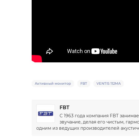
Активный монитор
FBT
VENTIS 112MA
FBT
С 1963 года компания FBT занима
звучание, делая его чистым, гар
одним из ведущих производителей акустичес