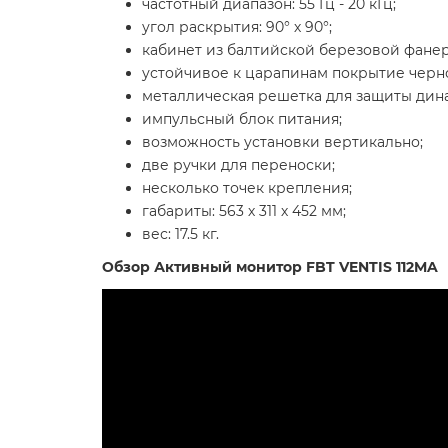
частотный диапазон: 55 Гц - 20 кГц;
угол раскрытия: 90° х 90°;
кабинет из балтийской березовой фане
устойчивое к царапинам покрытие черно
металлическая решетка для защиты дин
импульсный блок питания;
возможность установки вертикально;
две ручки для переноски;
несколько точек крепления;
габариты: 563 х 311 х 452 мм;
вес: 17.5 кг.
Обзор Активный монитор FBT VENTIS 112MA