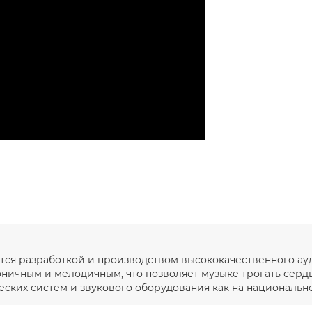
ется разработкой и производством высококачественного а
моничным и мелодичным, что позволяет музыке трогать серд
ких систем и звукового оборудования как на национальном