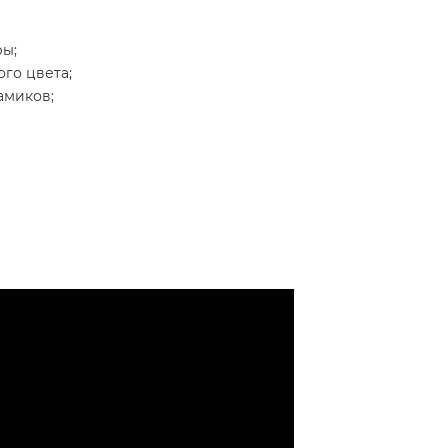
ры;
го цвета;
амиков;