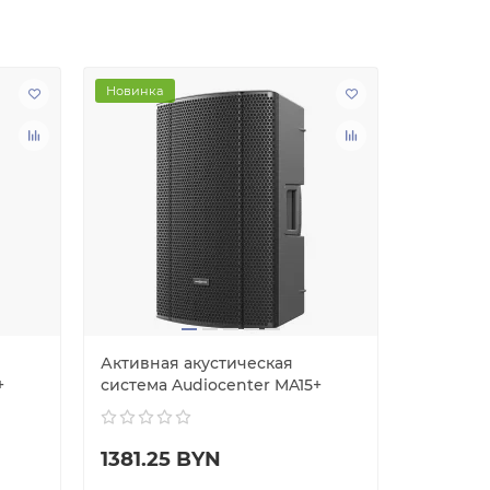
Новинка
Новинка
Активная акустическая
Активна
+
система Audiocenter MA15+
система 
1381.25 BYN
1638.0