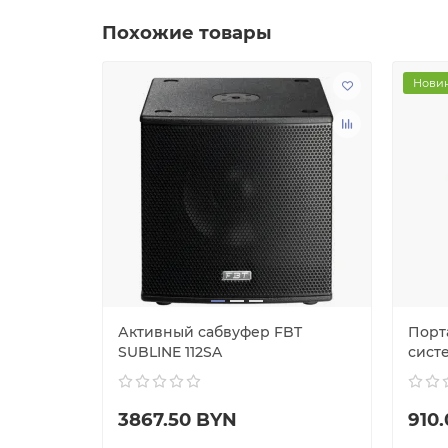
Похожие товары
Нови
я
Активный сабвуфер FBT
Порт
T515A
SUBLINE 112SA
систе
3867.50 BYN
910