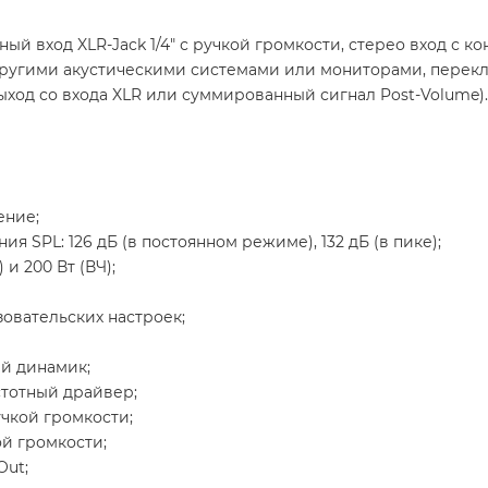
й вход XLR-Jack 1/4" с ручкой громкости, стерео вход с к
другими акустическими системами или мониторами, переклю
ыход со входа XLR или суммированный сигнал Post-Volume)
ение;
 SPL: 126 дБ (в постоянном режиме), 132 дБ (в пике);
и 200 Вт (ВЧ);
зовательских настроек;
й динамик;
тотный драйвер;
учкой громкости;
ой громкости;
Out;