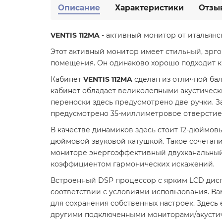
Описание
Характеристики
Отзы
VENTIS 112MA
- активный монитор от итальян
Этот активный монитор имеет стильный, эрго
помещения. Он одинаково хорошо подходит как
Кабинет
VENTIS 112MA
сделан из отличной ба
кабинет обладает великолепными акустически
переноски здесь предусмотрено две ручки. За
предусмотрено 35-миллиметровое отверстие
В качестве динамиков здесь стоит 12-дюймов
дюймовой звуковой катушкой. Такое сочетание
мониторе энергоэффективный двухканальный 
коэффициентом гармонических искажений.
Встроенный DSP процессор с ярким LCD дисп
соответствии с условиями использования. Вам д
для сохранения собственных настроек. Здесь
другими подключенными мониторами/акустичес