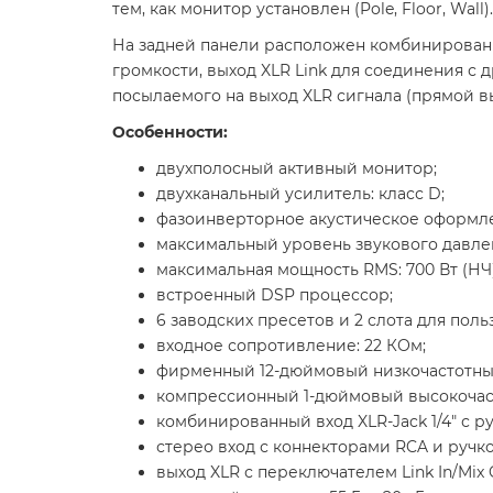
тем, как монитор установлен (Pole, Floor, Wall).
На задней панели расположен комбинированны
громкости, выход XLR Link для соединения с 
посылаемого на выход XLR сигнала (прямой в
Особенности:
двухполосный активный монитор;
двухканальный усилитель: класс D;
фазоинверторное акустическое оформл
максимальный уровень звукового давления
максимальная мощность RMS: 700 Вт (НЧ) 
встроенный DSP процессор;
6 заводских пресетов и 2 слота для поль
входное сопротивление: 22 КОм;
фирменный 12-дюймовый низкочастотны
компрессионный 1-дюймовый высокочас
комбинированный вход XLR-Jack 1/4" с р
стерео вход с коннекторами RCA и ручк
выход XLR с переключателем Link In/Mix 