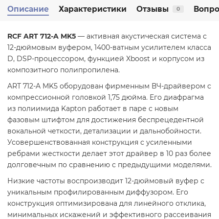
Описание
Характеристики
Отзывы
Вопро
0
RCF ART 712-A MK5
— активная акустическая система с
12-дюймовым вуфером, 1400-ватным усилителем класса
D, DSP-процессором, функцией Xboost и корпусом из
композитного полипропилена.
ART 712-A MK5 оборудован фирменным ВЧ-драйвером с
компрессионной головкой 1,75 дюйма. Его диафрагма
из полиимида Kapton работает в паре с новым
фазовым штифтом для достижения беспрецедентной
вокальной четкости, детализации и дальнобойности.
Усовершенствованная конструкция с усиленными
ребрами жесткости делает этот драйвер в 10 раз более
долговечным по сравнению с предыдущими моделями.
Низкие частоты воспроизводит 12-дюймовый вуфер с
уникальным профилированным диффузором. Его
конструкция оптимизирована для линейного отклика,
минимальных искажений и эффективного рассеивания