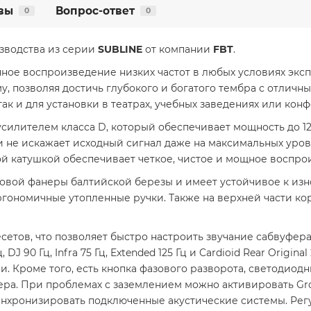
вы
Вопрос-ответ
0
0
зводства из серии
SUBLINE
от компании
FBT
.
ное воспроизведение низких частот в любых условиях эксп
, позволяя достичь глубокого и богатого тембра с отличн
ак и для установки в театрах, учебных заведениях или конф
лителем класса D, который обеспечивает мощность до 1200
 не искажает исходный сигнал даже на максимальных уровн
 катушкой обеспечивает четкое, чистое и мощное воспрои
овой фанеры балтийской березы и имеет устойчивое к изн
гономичные утопленные ручки. Также на верхней части кор
етов, что позволяет быстро настроить звучание сабвуфера
 DJ 90 Гц, Infra 75 Гц, Extended 125 Гц и Cardioid Rear Origin
и. Кроме того, есть кнопка фазового разворота, светодиод
ера. При проблемах с заземлением можно активировать Grou
инхронизировать подключенные акустические системы. Рег