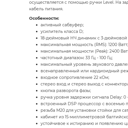
осуществляется с помощью ручки Level. На з
кабель питания.
Особенности:
активный сабвуфер;
усилитель класса D;
18-дюймовый НЧ динамик с 3-дюймовой 
максимальная мощность (RMS): 1200 Ватт
максимальная мощности (Peak): 2400 Ват
частотный диапазон: 33 Гц - 100 Гц;
максимальный уровень звукового давления
всенаправленный или кардиоидный ре
входное сопротивление 22 кОм;
стерео вход и стерео выход с коннектор
кнопка разворота фазы;
ручка уровня задержки сигнала Delay: 0 
встроенный DSP процессор с восемью п
резьба М20 для установки стойки для са
кабинет из 15-миллиметровой балтийск
устойчивое к истиранию и появлению ц