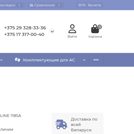
Закладки
Сравнение
BYN
Валюта
0
0
+375 29 328-33-36
0
+375 17 317-00-40
Комплектующие для АС
LINE 118SA
Доставка по
всей
аличии
Беларуси