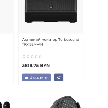
Активный монитор Turbosound
Активны
TFX152M-AN
Eurolive
3818.75 BYN
926.25
В корзину
В ко