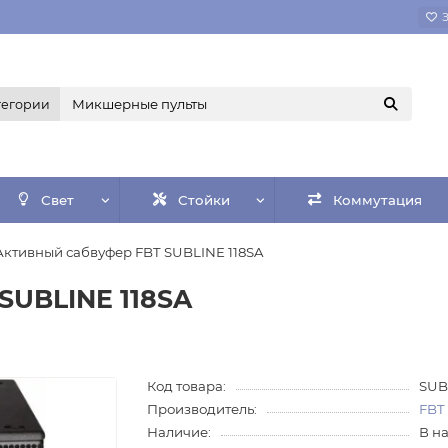
тегории
Свет
Стойки
Коммутация
Активный сабвуфер FBT SUBLINE 118SA
SUBLINE 118SA
Код товара:
SUB
Производитель:
FBT
Наличие:
В н