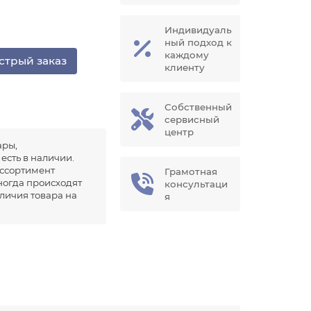
Индивидуаль
ный подход к
каждому
стрый заказ
клиенту
Собственный
сервисный
центр
ары,
есть в наличии.
ссортимент
Грамотная
иногда происходят
консультаци
аличия товара на
я
.