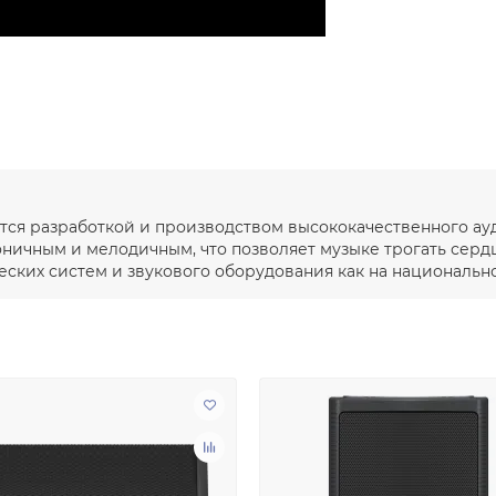
ется разработкой и производством высококачественного а
моничным и мелодичным, что позволяет музыке трогать серд
ких систем и звукового оборудования как на национальном