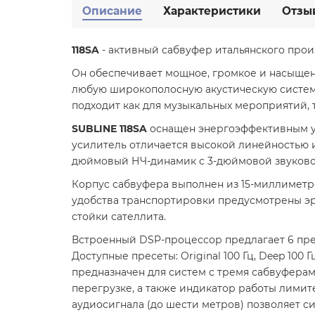
Описание
Характеристики
Отзы
118SA
- активный сабвуфер итальянского прои
Он обеспечивает мощное, громкое и насыщен
любую широкополосную акустическую систему
подходит как для музыкальных мероприятий, т
SUBLINE 118SA
оснащен энергоэффективным уси
усилитель отличается высокой линейностью и
дюймовый НЧ-динамик с 3-дюймовой звуковой
Корпус сабвуфера выполнен из 15-миллиметр
удобства транспортировки предусмотрены эр
стойки сателлита.
Встроенный DSP-процессор предлагает 6 прес
Доступные пресеты: Original 100 Гц, Deep 100 Гц,
предназначен для систем с тремя сабвуферам
перегрузке, а также индикатор работы лимит
аудиосигнала (до шести метров) позволяет с