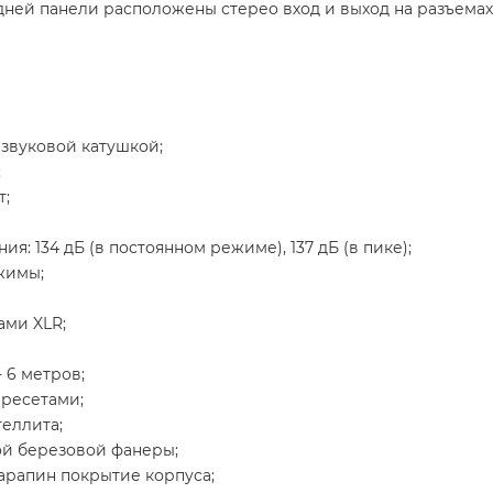
адней панели расположены стерео вход и выход на разъема
звуковой катушкой;
;
т;
: 134 дБ (в постоянном режиме), 137 дБ (в пике);
жимы;
ами XLR;
- 6 метров;
ресетами;
теллита;
ой березовой фанеры;
арапин покрытие корпуса;