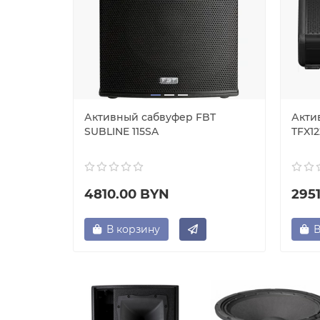
я
Активный сабвуфер FBT
Акти
live
SUBLINE 115SA
TFX1
4810.00 BYN
295
В корзину
В