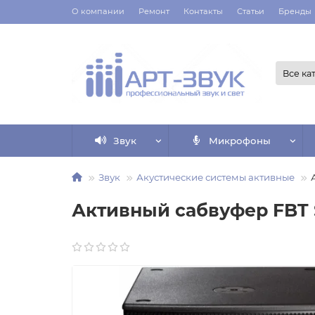
О компании
Ремонт
Контакты
Статьи
Бренды
Все ка
Звук
Микрофоны
Звук
Акустические системы активные
Активный сабвуфер FBT 