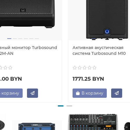
вный монитор Turbosound
Активная акустическая
22M-AN
система Turbosound M10
1.00 BYN
1771.25 BYN
 корзину
В корзину