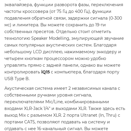
эквалайзера, функции разворота фазы, переключения
частоты кроссовера (от 75 Гц до 400 Гц), функции
подавления обратной связи, задержки сигнала (0-300
мс) и лимитера. Вы можете сохранить до 19-ти
собственных пресетов. Отдельно стоит отметить
технологию Speaker Modelling, эмулирующей звучание
самых популярных акустических систем. Благодаря
небольшому LCD дисплею, нажимаемому энкодеру и
четырем кнопкам процессором можно удобно
управлять прямо с задней панели, однако вы можете
контролировать
iQ15
с компьютера, благодаря порту
USB Type B.
Акустическая система имеет 2 независимых канала с
собственными ручками уровня сигнала,
переключателями Mic/Line, комбинированными
входами XLR-Jack 1/4" и выходами XLR. Также здесь есть
выход Mix с разъемом XLR. 2 порта Ultranet (In, Thru) с
портами CAT5, позволяют подавать на систему и
отдавать с нее 16-канальный сигнал. Вы можете