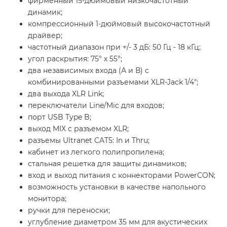
фирменный 15-дюймовый низкочастотный
динамик;
компрессионный 1-дюймовый высокочастотный
драйвер;
частотный диапазон при +/- 3 дБ: 50 Гц - 18 кГц;
угол раскрытия: 75° х 55°;
два независимых входа (А и В) с
комбинированными разъемами XLR-Jack 1/4";
два выхода XLR Link;
переключатели Line/Mic для входов;
порт USB Type B;
выход MIX с разъемом XLR;
разъемы Ultranet CAT5: In и Thru;
кабинет из легкого полипропилена;
стальная решетка для защиты динамиков;
вход и выход питания с коннекторами PowerCON;
возможность установки в качестве напольного
монитора;
ручки для переноски;
углубление диаметром 35 мм для акустических