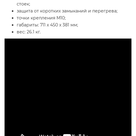
стоек;
защита от коротких замыканий и перегрева;
точки крепления M10;
габариты: 711 х 450 х 381 мм;
вес: 26.1 кг.