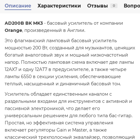
Описание
Характеристики
Отзывы
Вопро
0
AD200B BK MK3
- басовый усилитель от компании
Orange
, произведенный в Англии.
Э
то флагманский ламповый басовый усилитель
мощностью 200 Вт, созданный для музыкантов, ценящих
богатый аналоговый звук и мощный низкочастотный
напор. Полностью ламповая схема включает две лампы
12AX7 и одну 12AT7 в предусилителе, а также четыре
лампы 6550 в секции усиления, обеспечивающие
теплый, насыщенный и динамичный басовый тон.
Усилитель обладает единственным каналом с
раздельными входами для инструментов с активной и
пассивной электроникой, что делает его
универсальным решением для любого типа бас-гитар.
Простая, но эффективная система управления
включает регуляторы Gain и Master, а также
классический трехполосный эквалайзер, позволяющий