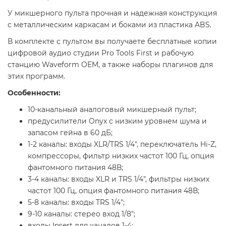
У микшерного пульта прочная и надежная конструкция
с металлическим каркасам и боками из пластика ABS.
В комплекте с пультом вы получаете бесплатные копии
цифровой аудио студии Pro Tools First и рабочую
станцию Waveform OEM, а также наборы плагинов для
этих программ.
Особенности:
10-канальный аналоговый микшерный пульт;
предусилители Onyx с низким уровнем шума и
запасом гейна в 60 дБ;
1-2 каналы: входы XLR/TRS 1/4", переключатель Hi-Z,
компрессоры, фильтр низких частот 100 Гц, опция
фантомного питания 48В;
3-4 каналы: входы XLR и TRS 1/4", фильтры низких
частот 100 Гц, опция фантомного питания 48В;
5-8 каналы: входы TRS 1/4";
9-10 каналы: стерео вход 1/8";
входы Insert для каналов 1-4;