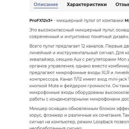
Описание
Характеристики
Отзы
ProFX12v3+
- микшерный пульт от компании
M
Это высококлассный микшерный пульт, осна
современный и интуитивно понятный дизайн.
Всего пульт предлагает 12 каналов. Первые
линейный и инструментальный сигнал. Для каж
эквалайзер, секцию Aux с регуляторами Mon и
органов управления, однако вместо комбиниро
предлагают микрофонные входы XLR и линейны
компрессора. Канал 11/12 имеет вход mini-jac
кнопкой Mute и фейдером громкости. Он также
микрофонные входы оборудованы высококл
работы с конденсаторными микрофонами дост
Микшер оснащен обновленным блоком эффе
хорус, флэнжер и различные их сочетания. Т
сигнал на компьютер, режим Loopback позволя
необработанный сигнал.