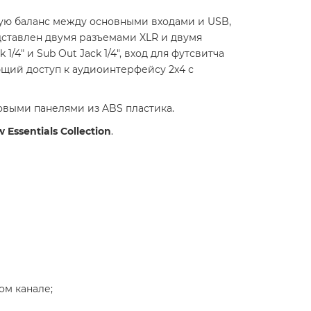
ющую баланс между основными входами и USB,
дставлен двумя разъемами XLR и двумя
1/4" и Sub Out Jack 1/4", вход для футсвитча
яющий доступ к аудиоинтерфейсу 2х4 с
овыми панелями из ABS пластика.
 Essentials Collection
.
ом канале;