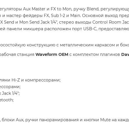
егуляторы Aux Master и FX to Mon, ручку Blend, регулиру
 и мастер фейдеры FX, Sub 1-2 и Main. Основной выход пре
 Send и Mon Send Jack 1/4", стерео выходы Control Room Jack 
 задней панели микшера расположен порт USB-C, предоставл
осостойкую конструкцию с металлическим каркасом и бок
рабочая станция
Waveform OEM
с комплектом плагинов
Daw
елями Hi-Z и компрессорами;
рессорами;
Jack 1/4";
etooth;
 блоки Aux, ручки панорамирования и кнопки Mute на кажд