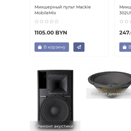
as DM16
Микшерный пульт Mackie
Микш
MobileMix
302U
1105.00 BYN
247
В корзину
В
Ремонт динамико
Ремонт акустики