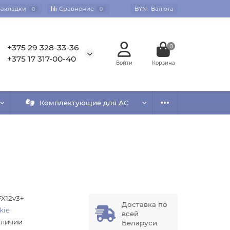
Закладки
Сравнение
BYN
Валюта
0
0
+375 29 328-33-36
0
+375 17 317-00-40
Комплектующие для АС
FX12v3+
Доставка по
kie
всей
аличии
Беларуси