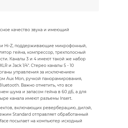
сное качество звука и имеющий
ами Hi-Z, поддерживающие микрофонный,
улятор гейна, компрессор, трехполосный
сти. Каналы 3 и 4 имеют такой же набор
и Jack 1/4". Стерео каналы 5 - 10
органы управления за исключением
ором Aux Mon, ручкой панорамирования,
uetooth. Важно отметить, что все
ем шума и запасом гейна в 60 дБ, а для
ре канала имеют разъемы Insert.
фектов, включающих реверберацию, дилэй,
 режим Standard отправляет обработанный
rface посылает на компьютер исходный