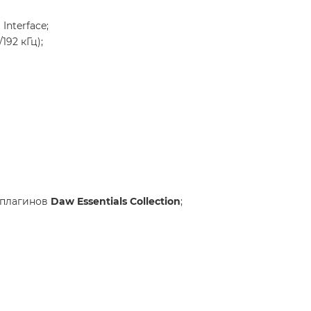
Interface;
192 кГц);
 плагинов
Daw Essentials Collection
;