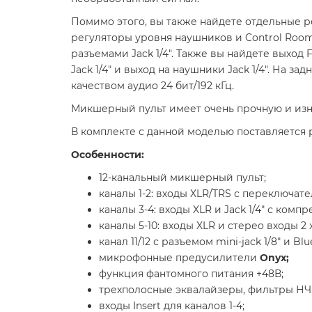
Помимо этого, вы также найдете отдельные р
регуляторы уровня наушников и Control Room
разъемами Jack 1/4". Также вы найдете выход FX
Jack 1/4" и выход на наушники Jack 1/4". На
качеством аудио 24 бит/192 кГц.
Микшерный пульт имеет очень прочную и изн
В комплекте с данной моделью поставляется 
Особенности:
12-канальный микшерный пульт;
каналы 1-2: входы XLR/TRS с переключат
каналы 3-4: входы XLR и Jack 1/4" с комп
каналы 5-10: входы XLR и стерео входы 2 x 
канал 11/12 с разъемом mini-jack 1/8" и Blu
микрофонные предусилители
Onyx;
функция фантомного питания +48В;
трехполосные эквалайзеры, фильтры НЧ,
входы Insert для каналов 1-4;