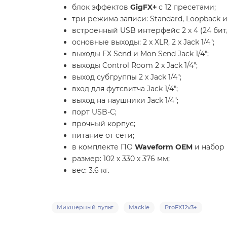
блок эффектов
GigFX+
с 12 пресетами;
три режима записи: Standard, Loopback и 
встроенный USB интерфейс 2 х 4 (24 бит/
основные выходы: 2 x XLR, 2 x Jack 1/4";
выходы FX Send и Mon Send Jack 1/4";
выходы Control Room 2 x Jack 1/4";
выход субгруппы 2 x Jack 1/4";
вход для футсвитча Jack 1/4";
выход на наушники Jack 1/4";
порт USB-C;
прочный корпус;
питание от сети;
в комплекте ПО
Waveform OEM
и набор
размер: 102 х 330 х 376 мм;
вес: 3.6 кг.
Микшерный пульт
Mackie
ProFX12v3+