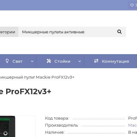
тегории
Свет
Стойки
Коммутация
икшерный пульт Mackie ProFX12v3+
 ProFX12v3+
Код товара:
Pro
Производитель:
Mac
Наличие:
В н