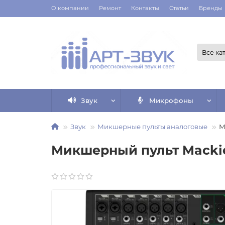
О компании
Ремонт
Контакты
Статьи
Бренды
Все ка
Звук
Микрофоны
Звук
Микшерные пульты аналоговые
М
Микшерный пульт Mackie