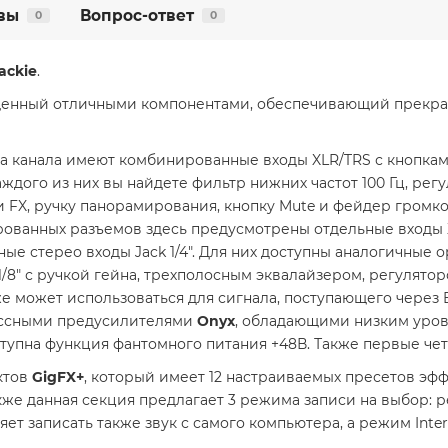
вы
Вопрос-ответ
0
0
ackie
.
щенный отличными компонентами, обеспечивающий прекра
 два канала имеют комбинированные входы XLR/TRS с кнопк
дого из них вы найдете фильтр нижних частот 100 Гц, рег
 FX, ручку панорамирования, кнопку Mute и фейдер громко
ванных разъемов здесь предусмотрены отдельные входы XLR 
е стерео входы Jack 1/4". Для них доступны аналогичные 
k 1/8" с ручкой гейна, трехполосным эквалайзером, регулят
 может использоваться для сигнала, поступающего через Bl
ассными предусилителями
Onyx
, обладающими низким уровн
упна функция фантомного питания +48В. Также первые четы
ктов
GigFX+
, который имеет 12 настраиваемых пресетов эф
акже данная секция предлагает 3 режима записи на выбор:
ет записать также звук с самого компьютера, а режим Inte