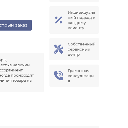
Индивидуаль
ный подход к
каждому
стрый заказ
клиенту
Собственный
сервисный
центр
ары,
есть в наличии.
ссортимент
Грамотная
иногда происходят
консультаци
аличия товара на
я
.