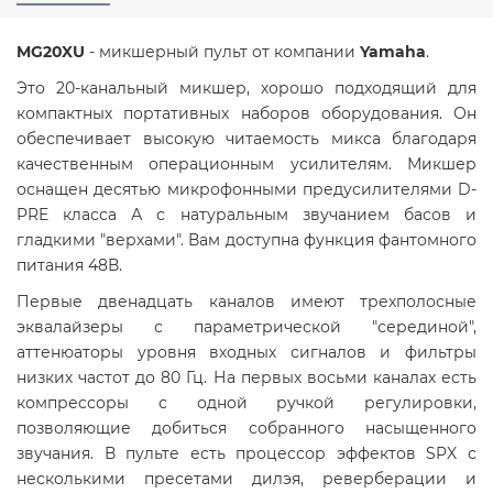
MG20XU
- микшерный пульт от компании
Yamaha
.
Это 20-канальный микшер, хорошо подходящий для
компактных портативных наборов оборудования. Он
обеспечивает высокую читаемость микса благодаря
качественным операционным усилителям. Микшер
оснащен десятью микрофонными предусилителями D-
PRE класса А с натуральным звучанием басов и
гладкими "верхами". Вам доступна функция фантомного
питания 48В.
Первые двенадцать каналов имеют трехполосные
эквалайзеры с параметрической "серединой",
аттенюаторы уровня входных сигналов и фильтры
низких частот до 80 Гц. На первых восьми каналах есть
компрессоры с одной ручкой регулировки,
позволяющие добиться собранного насыщенного
звучания. В пульте есть процессор эффектов SPX с
несколькими пресетами дилэя, реверберации и