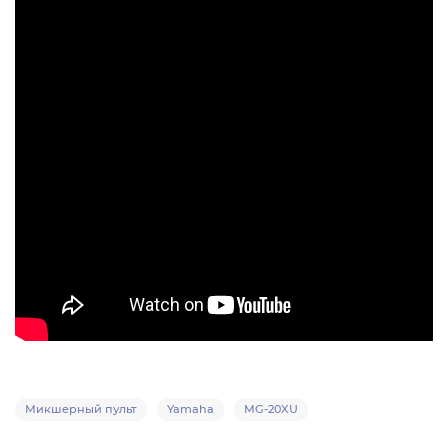
Микшерный пульт
Yamaha
MG-20XU