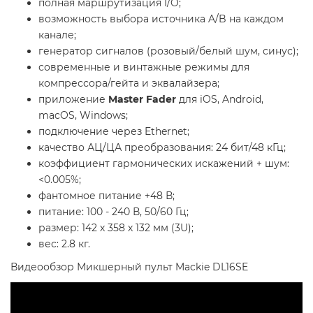
полная маршрутизация I/O;
возможность выбора источника A/B на каждом
канале;
генератор сигналов (розовый/белый шум, синус);
современные и винтажные режимы для
компрессора/гейта и эквалайзера;
приложение
Master Fader
для iOS, Android,
macOS, Windows;
подключение через Ethernet;
качество АЦ/ЦА преобразования: 24 бит/48 кГц;
коэффициент гармонических искажений + шум:
<0.005%;
фантомное питание +48 В;
питание: 100 - 240 В, 50/60 Гц;
размер: 142 х 358 х 132 мм (3U);
вес: 2.8 кг.
Видеообзор
Микшерный пульт Mackie DL16SE