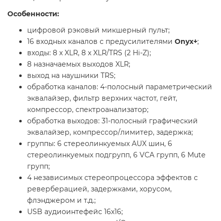
Особенности:
цифровой рэковый микшерный пульт;
16 входных каналов с предусилителями
Onyx+
;
входы: 8 x XLR, 8 x XLR/TRS (2 Hi-Z);
8 назначаемых выходов XLR;
выход на наушники TRS;
обработка каналов: 4-полосный параметрический
эквалайзер, фильтр верхних частот, гейт,
компрессор, спектроанализатор;
обработка выходов: 31-полосный графический
эквалайзер, компрессор/лимитер, задержка;
группы: 6 стереолинкуемых AUX шин, 6
стереолинкуемых подгрупп, 6 VCA групп, 6 Mute
групп;
4 независимых стереопроцессора эффектов с
реверберацией, задержками, хорусом,
флэнджером и т.д.;
USB аудиоинтефейс 16х16;