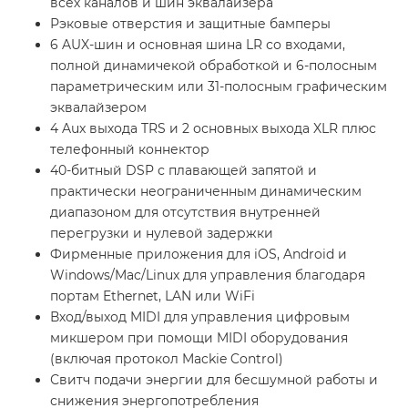
всех каналов и шин эквалайзера
Рэковые отверстия и защитные бамперы
6 AUX-шин и основная шина LR со входами,
полной динамичекой обработкой и 6-полосным
параметрическим или 31-полосным графическим
эквалайзером
4 Aux выхода TRS и 2 основных выхода XLR плюс
телефонный коннектор
40-битный DSP с плавающей запятой и
практически неограниченным динамическим
диапазоном для отсутствия внутренней
перегрузки и нулевой задержки
Фирменные приложения для iOS, Android и
Windows/Mac/Linux для управления благодаря
портам Ethernet, LAN или WiFi
Вход/выход MIDI для управления цифровым
микшером при помощи MIDI оборудования
(включая протокол Mackie Control)
Свитч подачи энергии для бесшумной работы и
снижения энергопотребления