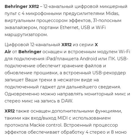
Behringer XR12
– 12-канальный цифровой микшерный
пульт с 4 микрофонными предусилителями Midas,
виртуальным процессором эффектов, 31-полосным
эквалайзером, портами Ethernet, USB и WiFi
маршрутизатором.
Цифровой 12-канальный
XR12
из серии
X
Air
от
Behringer
оснащен и встроенным модулем Wi-Fi
для подключения iPad/планшета Android или ПК. USB-
подключение обеспечит хранение файлов и
обновление прошивки, а встроенный USB-рекордер
запишет Ваши треки в несжатом виде на
подключенный гаджет для дальнейшего сведения.
Одновременно можно направлять мониторный микс и
стерео микс на запись в DAW.
XR12
также оснащен дополнительными функциями,
такими как вход/выход MIDI с использованием
протокола Mackie control. Встроенный процессор
эффектов обеспечивает обработку 4 стерео и 8 моно