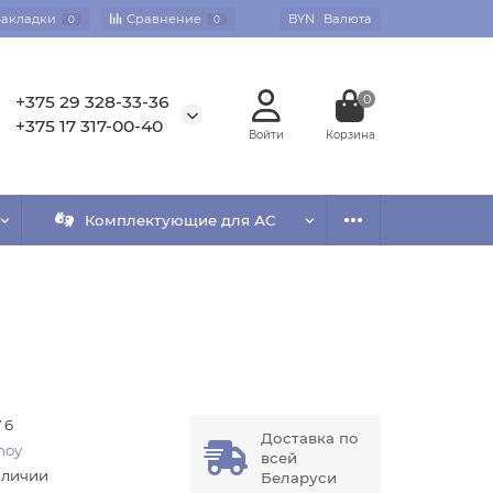
Закладки
Сравнение
BYN
Валюта
0
0
+375 29 328-33-36
0
+375 17 317-00-40
Комплектующие для АС
 6
Доставка по
noy
всей
аличии
Беларуси