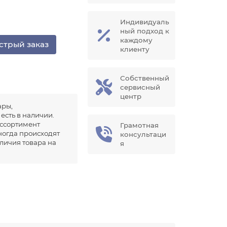
Индивидуаль
ный подход к
каждому
стрый заказ
клиенту
Собственный
сервисный
центр
ары,
есть в наличии.
ссортимент
Грамотная
иногда происходят
консультаци
аличия товара на
я
.