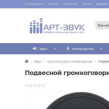
О компании
Ремонт
Контакты
Статьи
Бренды
Все ка
Звук
Микрофоны
Звук
Трансляция и оповещение
Подве
Подвесной громкоговори