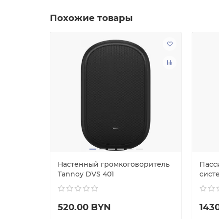
Похожие товары
Ecler
Настенный громкоговоритель
Пасс
Tannoy DVS 401
сист
520.00 BYN
143