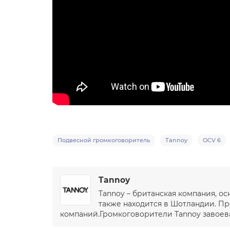
Подвесной громкоговоритель
Tannoy
OCV 6
Tannoy
Tannoy – британская компания, о
также находится в Шотландии. Про
компаний.Громкоговорители Tannoy завоева