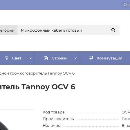
тегории
Свет
Стойки
Коммутация
сной громкоговоритель Tannoy OCV 6
тель Tannoy OCV 6
Код товара:
OCV
Производитель:
Tan
Наличие:
В н