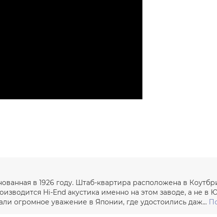
снованная в 1926 году. Штаб-квартира расположена в Коутб
изводится Hi-End акустика именно на этом заводе, а не в Ю
ли огромное уважение в Японии, где удостоились даж...
По