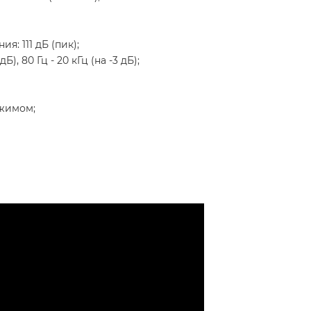
: 111 дБ (пик);
Б), 80 Гц - 20 кГц (на -3 дБ);
ажимом;