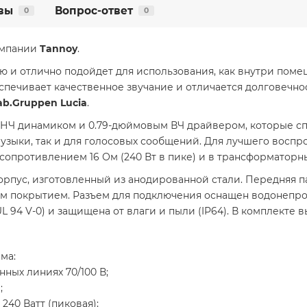
вы
Вопрос-ответ
0
0
компании
Tannoy
.
 и отлично подойдет для использования, как внутри помеще
спечивает качественное звучание и отличается долговечнос
ab.Gruppen Lucia
.
НЧ динамиком и 0.79-дюймовым ВЧ драйвером, которые сп
музыки, так и для голосовых сообщений. Для лучшего восп
опротивлением 16 Ом (240 Вт в пике) и в трансформаторных л
рпус, изготовленный из анодированной стали. Передняя па
ым покрытием. Разъем для подключения оснащен водонепр
 94 V-0) и защищена от влаги и пыли (IP64). В комплекте в
ма:
ных линиях 70/100 В;
;
 240 Ватт (пиковая);