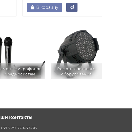
В корзину
емонт микрофонов
Ремонт светового
и радиосистем
оборудования
ши контакты
+375 29 328-33-36