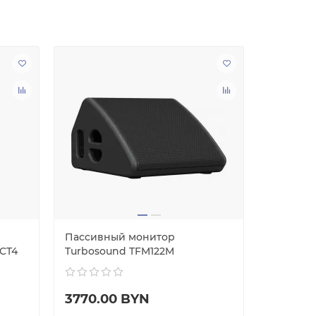
Пассивный монитор
Пассивн
 CT4
Turbosound TFM122M
система 
3770.00 BYN
383.50