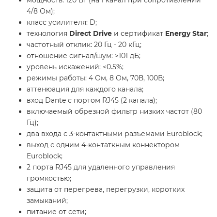
4/8 Ом);
класс усилителя: D;
технология
Direct Drive
и сертификат
Energy Star
;
частотный отклик: 20 Гц - 20 кГц;
отношение сигнал/шум: >101 дБ;
уровень искажений: <0.5%;
режимы работы: 4 Ом, 8 Ом, 70В, 100В;
аттенюация для каждого канала;
вход Dante с портом RJ45 (2 канала);
включаемый обрезной фильтр низких частот (80
Гц);
два входа с 3-контактными разъемами Euroblock;
выход с одним 4-контаткным коннектором
Euroblock;
2 порта RJ45 для удаленного управления
громкостью;
защита от перегрева, перегрузки, коротких
замыканий;
питание от сети;