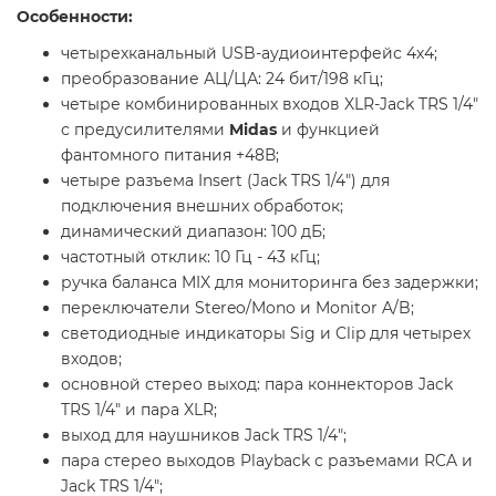
Особенности:
четырехканальный USB-аудиоинтерфейс 4х4;
преобразование АЦ/ЦА: 24 бит/198 кГц;
четыре комбинированных входов XLR-Jack TRS 1/4"
с предусилителями
Midas
и функцией
фантомного питания +48В;
четыре разъема Insert (Jack TRS 1/4") для
подключения внешних обработок;
динамический диапазон: 100 дБ;
частотный отклик: 10 Гц - 43 кГц;
ручка баланса MIX для мониторинга без задержки;
переключатели Stereo/Mono и Monitor A/B;
светодиодные индикаторы Sig и Clip для четырех
входов;
основной стерео выход: пара коннекторов Jack
TRS 1/4" и пара XLR;
выход для наушников Jack TRS 1/4";
пара стерео выходов Playback с разъемами RCA и
Jack TRS 1/4";