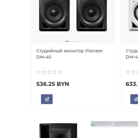
ioneer
Студийный монитор Pioneer
Студ
DM-40
DM-4
536.25 BYN
633
Ремонт динамико