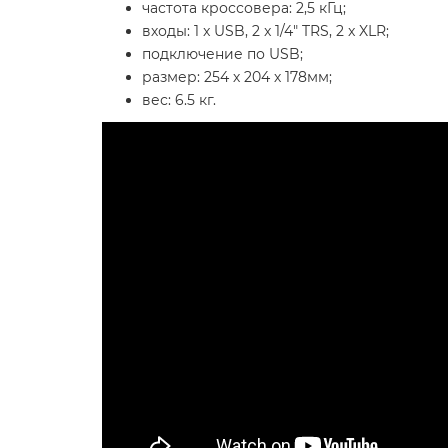
частота кроссовера: 2,5 кГц;
входы: 1 x USB, 2 x 1/4" TRS, 2 x XLR;
подключение по USB;
размер: 254 х 204 х 178мм;
вес: 6.5 кг.