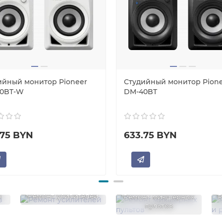
ийный монитор Pioneer
Студийный монитор Pion
0BT-W
DM-40BT
.75 BYN
633.75 BYN
в
Ремонт усилителей
Ремонт микшерных
Р
пультов