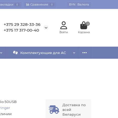
Закладки
Сравнение
BYN
Валюта
0
0
+375 29 328-33-36
0
+375 17 317-00-40
Комплектующие для АС
dio 50USB
Доставка по
ringer
всей
аличии
Беларуси