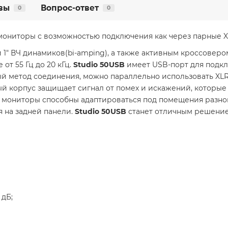
вы
Вопрос-ответ
0
0
ониторы с возможностью подключения как через парные XLR
1" ВЧ динамиков(bi-amping), а также активным кроссовером
от 55 Гц до 20 кГц.
Studio 50USB
имеет USB-порт для подк
ый метод соединения, можно параллельно использовать XL
й корпус защищает сигнал от помех и искажений, которые 
 мониторы способны адаптироваться под помещения разно
я на задней панели.
Studio 50USB
станет отличным решение
 дБ;