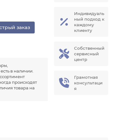
Индивидуаль
ный подход к
каждому
стрый заказ
клиенту
Собственный
сервисный
центр
ары,
есть в наличии.
ссортимент
Грамотная
иногда происходят
консультаци
аличия товара на
я
.