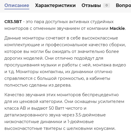
Описание
Характеристики
Отзывы
Вопро
0
CR3.5BT
- это пара доступных активных студийных
мониторов с отменным звучанием от компании
Mackie
.
Данные мониторы сочетают в себе высококлассные
комплектующие и профессиональное качество сборки,
которое вы могли бы ожидать от значительно более
дорогих моделей. Они отлично подойдут для
прослушивания музыки и работы с ней, монтажа видео
и т.д. Мониторы компактны, их динамики отлично
справляются с большой громкостью, а кабинеты
полностью сделаны из дерева.
Качество звучания этих мониторов беспрецедентно
для их ценовой категории. Они оснащены усилителем
класса AB и выдают 50 Ватт чистого и
детализированного звука через 3.5-дюймовые
низкочастотные динамики и 1-дюймовые
высокочастотные твитеры с шелковыми конусами.