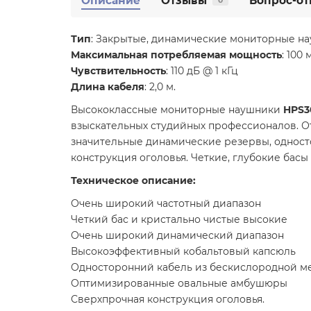
Описание
Отзывы
Вопрос-от
0
Тип
: Закрытые, динамические мониторные н
Максимальная потребляемая мощность
: 100 
Чувствительность
: 110 дБ @ 1 кГц
Длина кабеля
: 2,0 м.
Высококлассные мониторные наушники
HPS3
взыскательных студийных профессионалов. 
значительные динамические резервы, однос
конструкция оголовья. Четкие, глубокие бас
Техническое описание:
Очень широкий частотный диапазон
Четкий бас и кристально чистые высокие
Очень широкий динамический диапазон
Высокоэффективный кобальтовый капсюль
Односторонний кабель из бескислородной м
Оптимизированные овальные амбушюры
Сверхпрочная конструкция оголовья.