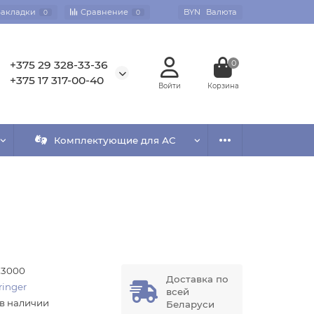
Закладки
Сравнение
BYN
Валюта
0
0
+375 29 328-33-36
0
+375 17 317-00-40
Комплектующие для АС
3000
Доставка по
ringer
всей
 в наличии
Беларуси