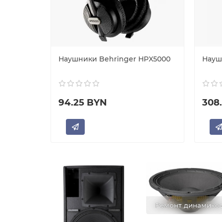
-X7
Наушники Behringer HPX5000
Науш
94.25 BYN
308
Ремонт динамико