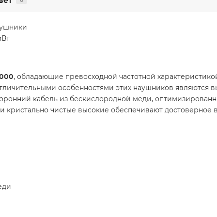
вет
0
аушники
мВт
000
, обладающие превосходной частотной характеристико
Отличительными особенностями этих наушников являются 
торонний кабель из бескислородной меди, оптимизирован
ы и кристально чистые высокие обеспечивают достоверное
еди