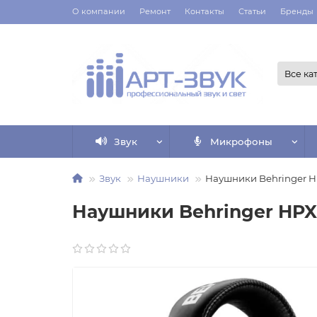
О компании
Ремонт
Контакты
Статьи
Бренды
Все ка
Звук
Микрофоны
Звук
Наушники
Наушники Behringer 
Наушники Behringer HP