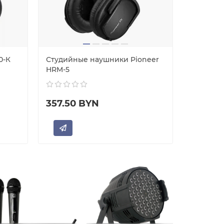
0-К
Студийные наушники Pioneer
Наушник
HRM-5
357.50 BYN
422.50