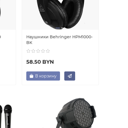
0
Наушники Behringer HPM1000-
Усилите
BK
Behring
58.50 BYN
130.00
В корзину
В ко