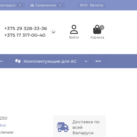
Закладки
Сравнение
BYN
Валюта
0
0
+375 29 328-33-36
0
+375 17 317-00-40
Комплектующие для АС
250
Доставка по
kie
всей
аличии
Беларуси