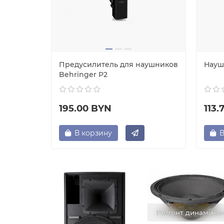
H-MT7W
Предусилитель для наушников
Науш
Behringer P2
195.00 BYN
113.
В корзину
В
Ремонт динамико