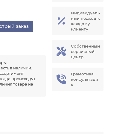
Индивидуаль
ный подход к
каждому
стрый заказ
клиенту
Собственный
сервисный
центр
ары,
есть в наличии.
ссортимент
Грамотная
иногда происходят
консультаци
аличия товара на
я
.