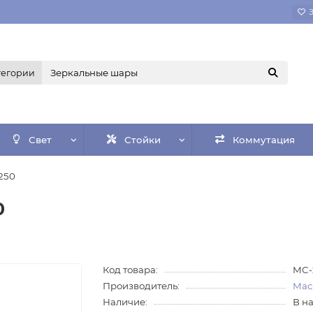
тегории
Свет
Стойки
Коммутация
250
0
Код товара:
MC-
Производитель:
Mac
Наличие:
В н