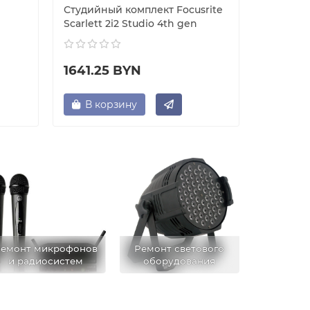
Студийный комплект Focusrite
Студийны
Scarlett 2i2 Studio 4th gen
Scarlett 
1641.25 BYN
1283.7
В корзину
В ко
емонт микрофонов
Ремонт светового
и радиосистем
оборудования