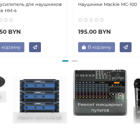
усилитель для наушников
Наушники Mackie MC-100
ie HM-4
.50 BYN
195.00 BYN
 корзину
В корзину
в
Ремонт микшерных
пультов
Р
Ремонт усилителей