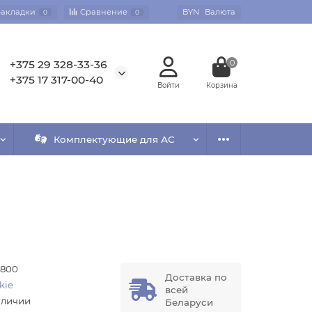
Закладки
Сравнение
BYN
Валюта
0
0
+375 29 328-33-36
0
+375 17 317-00-40
Комплектующие для АС
800
Доставка по
kie
всей
аличии
Беларуси