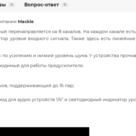
вы
Вопрос-ответ
0
0
омпании
Mackie
.
рый перенаправляется на 8 каналов. На каждом канале есть
атор уровня входного сигнала. Также здесь есть линейны
по усилению и низкий уровень шума. У устройства прочная
бходимый для работы предусилителя.
ков, поддерживающий до 16 пар;
, вход для аудио устройств 1/4" и светодиодный индикатор ур