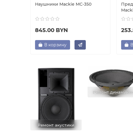
lpha
Наушники Mackie MC-350
Пред
Mack
845.00 BYN
253
В корзину
В
Ремонт динамико
Ремонт акустики