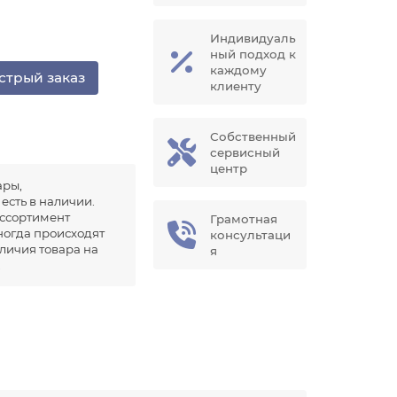
Индивидуаль
ный подход к
каждому
стрый заказ
клиенту
Собственный
сервисный
центр
ары,
есть в наличии.
ссортимент
Грамотная
иногда происходят
консультаци
аличия товара на
я
.