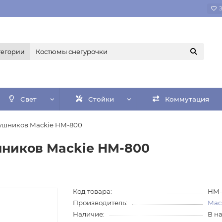
тегории
Свет
Стойки
Коммутация
аушников Mackie HM-800
шников Mackie HM-800
Код товара:
HM-
Производитель:
Mac
Наличие:
В н