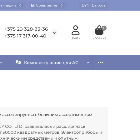
Закладки
Сравнение
BYN
Валюта
0
0
+375 29 328-33-36
0
+375 17 317-00-40
Комплектующие для АС
дь ассоциируется с большим ассортиментом
 CO., LTD. развивалась и расширялась
т 30000 квадратных метров. Электроприборы и
техническими средствами и опытным