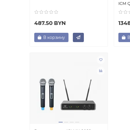
ICM 
487.50 BYN
134
В корзину
В