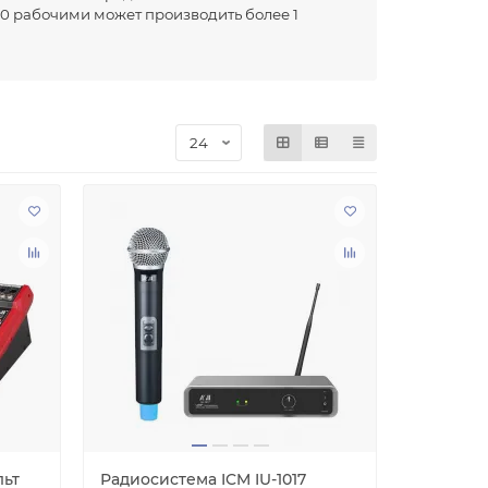
00 рабочими может производить более 1
очень популярна на внутреннем рынке, в
01, CE, FCC, RoHS.
дукции.
ьт
Радиосистема ICM IU-1017