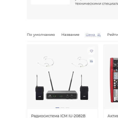
техническими специали
миллиона микрофонов в год. Полный цикл произ
Мы с гордостью заявляем, что являемся одним
Европе, Восточной Азии, Америке и Океании. К
Компания придерживается политики качества,
По умолчанию
Название
Цена
Рейт
Радиосистема ICM IU-2082B
Акти