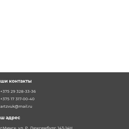
ши контакты
+375 29 328-33-36
+375 17 317-00-40
artzvuk@mail.ru
ш адрес
г.Минск, ул. Р. Люксембург, 143-14Н