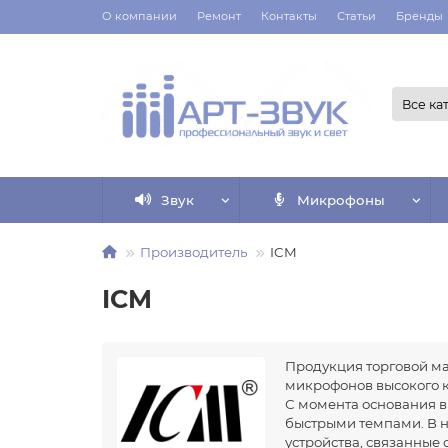
О компании
Ремонт
Контакты
Статьи
Бренды
Все ка
Звук
Микрофоны
Производитель
ICM
ICM
Продукция торговой ма
микрофонов высокого к
С момента основания в
быстрыми темпами. В н
устройства, связанные