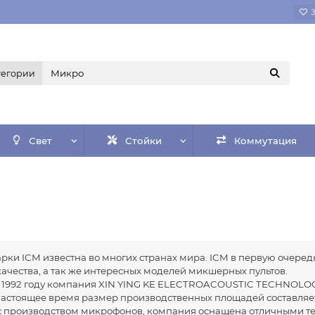
тегории
Свет
Стойки
Коммутация
рки ICM известна во многих странах мира. ICM в первую очере
ачества, а так же интересных моделей микшерных пультов.
 1992 году компания XIN YING KE ELECTROACOUSTIC TECHNOLOGY
астоящее время размер производственных площадей составляе
 с производством микрофонов, компания оснащена отличными 