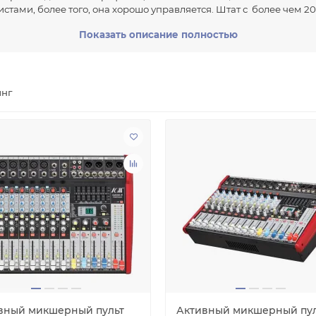
стами, более того, она хорошо управляется. Штат с более чем 2
водства, от сырья до готовой продукции.
Показать описание полностью
 из крупнейших производителей микрофонов в Китае, продукция 
роме того, мы уже получили международную сертификацию ISO 20
 уделяя особое внимание улучшению качества выпускаемой про
инг
вный микшерный пульт
Активный микшерный пул