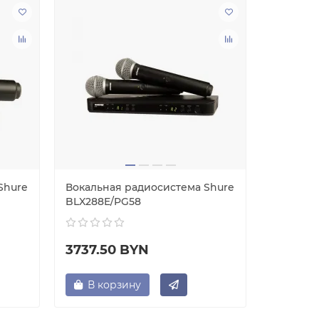
Shure
Вокальная радиосистема Shure
Радиоси
BLX288E/PG58
3737.50 BYN
276.25
В корзину
В ко