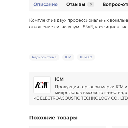
Описание
Отзывы
Вопрос-от
0
Комплект из двух профессиональных вокальных
отношение сигнал/шум - 85дБ, коэфициент иск
Радиосистема
ICM
IU-2082
ICM
Продукция торговой марки ICM из
микрофонов высокого качества, а
KE ELECTROACOUSTIC TECHNOLOGY CO., LTD.
Похожие товары