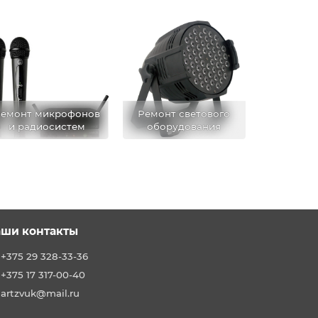
емонт микрофонов
Ремонт светового
и радиосистем
оборудования
ши контакты
+375 29 328-33-36
+375 17 317-00-40
artzvuk@mail.ru