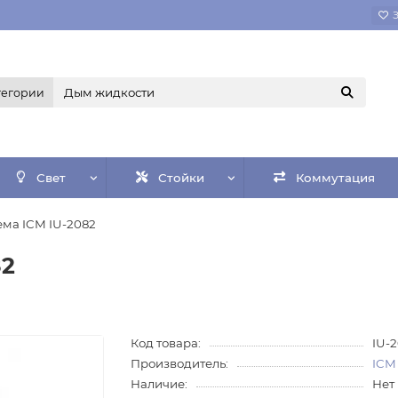
тегории
Свет
Стойки
Коммутация
ема ICM IU-2082
82
Код товара:
IU-
Производитель:
ICM
Наличие:
Нет