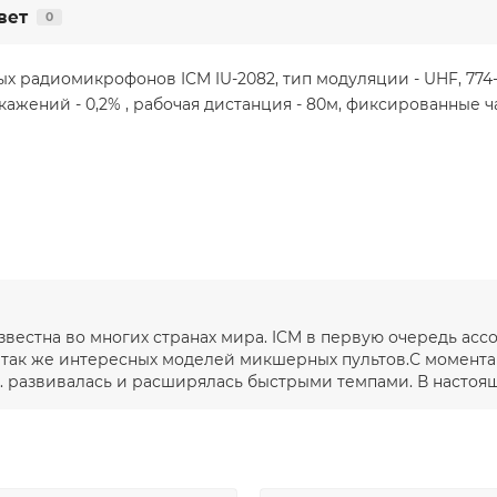
вет
0
 радиомикрофонов ICM IU-2082, тип модуляции - UHF, 774-78
ажений - 0,2% , рабочая дистанция - 80м, фиксированные ча
вестна во многих странах мира. ICM в первую очередь ас
 так же интересных моделей микшерных пультов.С момента 
 развивалась и расширялась быстрыми темпами. В настоящ