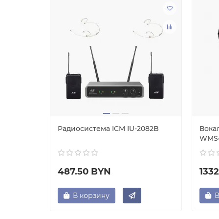
ма Shure
Радиосистема ICM IU-2082B
Вока
WMS4
487.50 BYN
133
В корзину
В