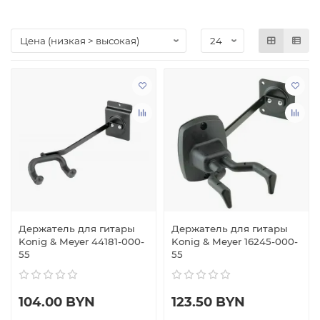
На двух фабриках компании в Германии трудятся почти
три сотни человек, изготавливая не только сами стойки
и держатели, но и практически все металлические и
пластиковые детали, применяемые в данном
оборудовании. Полный ассортимент K&M превышает
1500 наименований, и все они продаются более чем в
80 стран мира. В нашем каталоге вы найдете часть этого
богатого ассортимента, и можете быть уверены в
качестве: всё сделано в Германии.
Держатель для гитары
Держатель для гитары
Konig & Meyer 44181-000-
Konig & Meyer 16245-000-
55
55
104.00 BYN
123.50 BYN