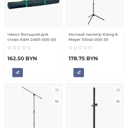
Чехол большой для
Нотный пюпитр König &
стоек K&M 24611-000-00
Meyer 10040-000-55
162.50 BYN
178.75 BYN