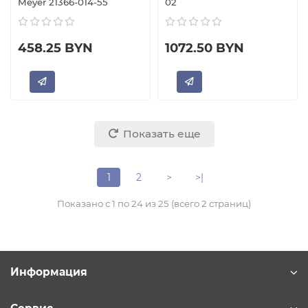
Meyer 21366-014-55
02
458.25 BYN
1072.50 BYN
Показать еще
1
2
>
>|
Показано с 1 по 24 из 25 (всего 2 страниц)
Информация