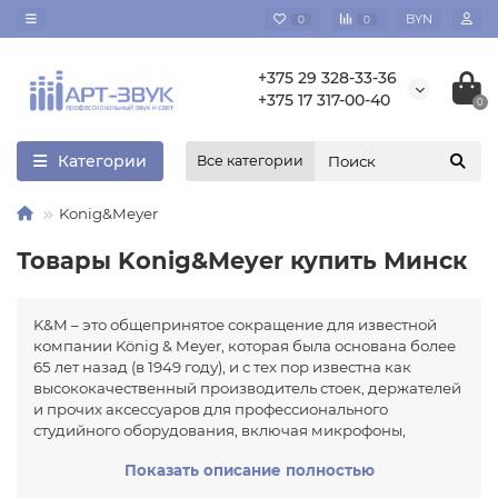
BYN
0
0
+375 29 328-33-36
+375 17 317-00-40
0
Категории
Все категории
Konig&Meyer
Товары Konig&Meyer купить Минск
K&M – это общепринятое сокращение для известной
компании König & Meyer, которая была основана более
65 лет назад (в 1949 году), и с тех пор известна как
высококачественный производитель стоек, держателей
и прочих аксессуаров для профессионального
студийного оборудования, включая микрофоны,
акустику и различные музыкальные инструменты. На
Показать описание полностью
многие части продуктов у компании есть патенты, не
говоря уже о правах на различные товарные знаки.