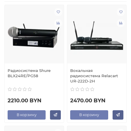
Радиомикрофон
Это радио-микрофон, который не нуждается в кабеле
для подключения к блоку управления или микшеру.
Устройство преобразует звуковые волны в колебания,
затем передаёт колебания с помощью
радиопередатчика подключенному оборудованию.
Радиосистема Shure
Вокальная
BLX24RE/PG58
радиосистема Relacart
UR-222D-2H
2210.00 BYN
2470.00 BYN
В корзину
В корзину