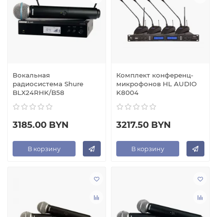
Вокальная
Комплект конференц-
радиосистема Shure
микрофонов HL AUDIO
BLX24RHK/B58
K8004
3185.00 BYN
3217.50 BYN
В корзину
В корзину