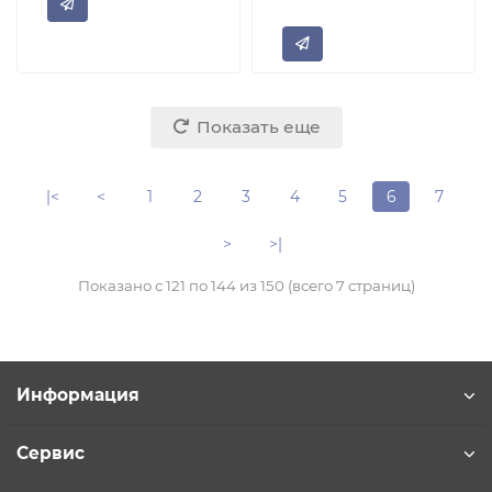
Показать еще
|<
<
1
2
3
4
5
6
7
>
>|
Показано с 121 по 144 из 150 (всего 7 страниц)
Информация
Сервис