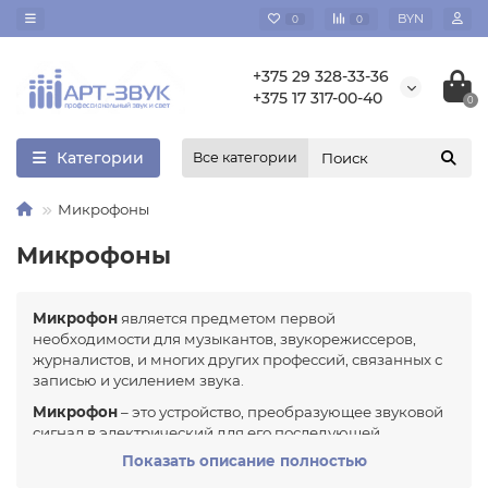
BYN
0
0
+375 29 328-33-36
+375 17 317-00-40
0
Категории
Все категории
Микрофоны
Микрофоны
Микрофон
является предметом первой
необходимости для музыкантов, звукорежиссеров,
журналистов, и многих других профессий, связанных с
записью и усилением звука.
Микрофон
– это устройство, преобразующее звуковой
сигнал в электрический для его последующей
обработки и передачи на другие устройства: усиления,
Показать описание полностью
записи, воспроизведения и т.д.