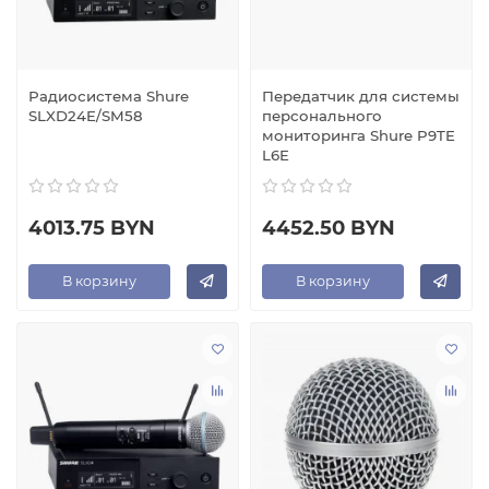
Радиосистема Shure
Передатчик для системы
SLXD24E/SM58
персонального
мониторинга Shure P9TE
L6E
4013.75 BYN
4452.50 BYN
В корзину
В корзину