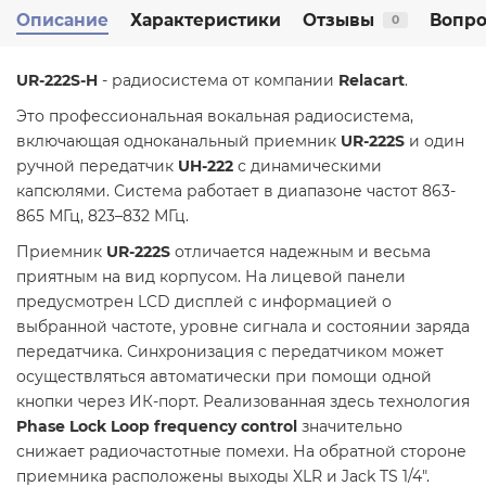
Описание
Характеристики
Отзывы
Вопро
0
UR-222S-H
- радиосистема от компании
Relacart
.
Это профессиональная вокальная радиосистема,
включающая одноканальный приемник
UR-222S
и один
ручной передатчик
UH-222
с динамическими
капсюлями. Система работает в диапазоне частот 863-
865 МГц, 823–832 МГц.
Приемник
UR-222S
отличается надежным и весьма
приятным на вид корпусом. На лицевой панели
предусмотрен LCD дисплей с информацией о
выбранной частоте, уровне сигнала и состоянии заряда
передатчика. Синхронизация с передатчиком может
осуществляться автоматически при помощи одной
кнопки через ИК-порт. Реализованная здесь технология
Phase Lock Loop frequency control
значительно
снижает радиочастотные помехи. На обратной стороне
приемника расположены выходы XLR и Jack TS 1/4".