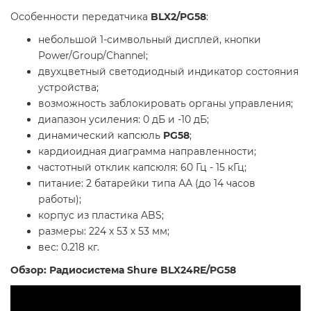
Особенности передатчика
BLX2/
PG58
:
небольшой 1-символьный дисплей, кнопки
Power/Group/Channel;
двухцветный светодиодный индикатор состояния
устройства;
возможность заблокировать органы управления;
диапазон усиления: 0 дБ и -10 дБ;
динамический капсюль
PG58
;
кардиоидная диаграмма направленности;
частотный отклик капсюля: 60 Гц - 15 кГц;
питание: 2 батарейки типа АА (до 14 часов
работы);
корпус из пластика ABS;
размеры: 224 х 53 х 53 мм;
вес: 0.218 кг.
Обзор: Радиосистема Shure BLX24RE/PG58