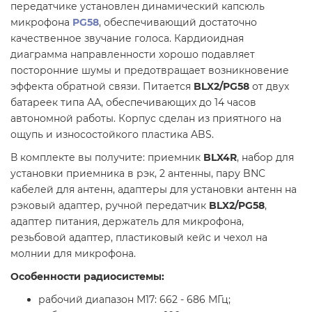
передатчике установлен динамический капсюль
микрофона
PG58
, обеспечивающий достаточно
качественное звучание голоса. Кардиоидная
диаграмма направленности хорошо подавляет
посторонние шумы и предотвращает возникновение
эффекта обратной связи. Питается
BLX2/PG58
от двух
батареек типа АА, обеспечивающих до 14 часов
автономной работы. Корпус сделан из приятного на
ощупь и износостойкого пластика ABS.
В комплекте вы получите: приемник
BLX4R
, набор для
установки приемника в рэк, 2 антенны, пару BNC
кабелей для антенн, адаптеры для установки антенн на
рэковый адаптер, ручной передатчик
BLX2/PG58
,
адаптер питания, держатель для микрофона,
резьбовой адаптер, пластиковый кейс и чехол на
молнии для микрофона.
Особенности радиосистемы:
рабочий диапазон М17: 662 - 686 МГц;