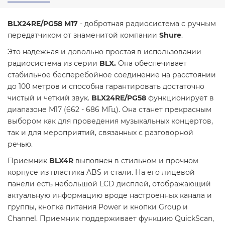
BLX24RE/PG58 M17
- добротная радиосистема с ручным
передатчиком от знаменитой компании
Shure
.
Это надежная и довольно простая в использовании
радиосистема из серии
BLX.
Она обеспечивает
стабильное бесперебойное соединение на расстоянии
до 100 метров и способна гарантировать достаточно
чистый и четкий звук.
BLX24RE/PG58
функционирует в
диапазоне М17 (662 - 686 МГц). Она станет прекрасным
выбором как для проведения музыкальных концертов,
так и для мероприятий, связанных с разговорной
речью.
Приемник
BLX4R
выполнен в стильном и прочном
корпусе из пластика ABS и стали. На его лицевой
панели есть небольшой LCD дисплей, отображающий
актуальную информацию вроде настроенных канала и
группы, кнопка питания Power и кнопки Group и
Channel. Приемник поддерживает функцию QuickScan,