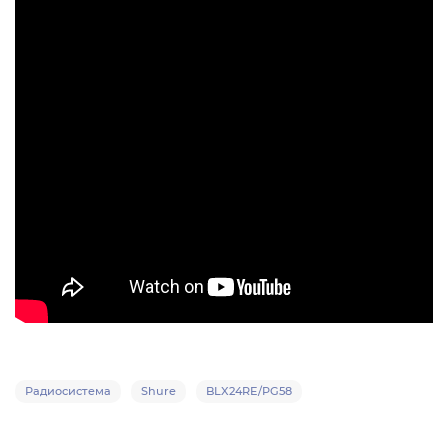
Радиосистема
Shure
BLX24RE/PG58